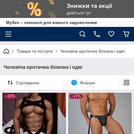
MySex – сексшоп для вашого задоволення
Товари та послуги
Чоловіча еротична білизна і одяг
Чоловіча еротична білизна і одяг
Сортування
0
Фільтри
–10%
–11%