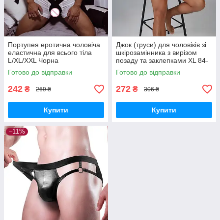
Портупея еротична чоловіча
Джок (труси) для чоловіків зі
еластична для всього тіла
шкірозамінника з вирізом
L/XL/XXL Чорна
позаду та заклепками XL 84-
90 см Чорний
Готово до відправки
Готово до відправки
242
272
₴
₴
269 ₴
306 ₴
Купити
Купити
–11%