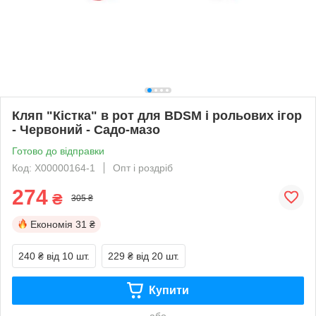
Кляп "Кістка" в рот для BDSM і рольових ігор
- Червоний - Садо-мазо
Готово до відправки
Код: X00000164-1
Опт і роздріб
274
₴
305 ₴
Економія
31 ₴
240 ₴
від 10 шт.
229 ₴
від 20 шт.
Купити
або