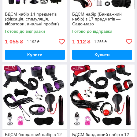
БДСМ набір 14 предметів
БДСМ набір (Бандажний
(фіксація, стимуляція,
набір) з 17 предметів —
вібратори, анальні пробки)
Садо-мазо
Фіолетовий
Готово до відправки
Готово до відправки
1 055
1 112
₴
₴
1 192 ₴
1 256 ₴
Купити
Купити
–11%
–11%
БДСМ бандажний набір з 12
БДСМ бандажний набір з 12