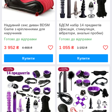
Надувний секс диван BDSM
БДСМ набір 14 предметів
Game з кріпленнями для
(фіксація, стимуляція,
наручників
вібратори, анальні пробки)
Чорний
Готово до відправки
Готово до відправки
3 952
1 055
₴
₴
4 466 ₴
1 192 ₴
Купити
Купити
–11%
–11%