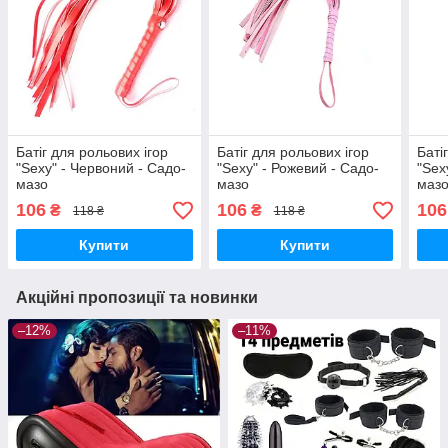
Батіг для рольових ігор
Батіг для рольових ігор
Баті
"Sexy" - Червоний - Садо-
"Sexy" - Рожевий - Садо-
"Sex
мазо
мазо
маз
106
106
106
₴
₴
118 ₴
118 ₴
Купити
Купити
Акційні пропозиції та новинки
–12%
–11%