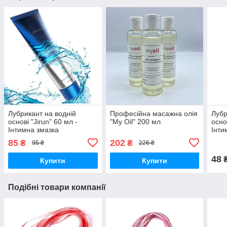
Лубрикант на водній
Професійна масажна олія
Лубр
основі "Jirun" 60 мл -
"My Oil" 200 мл
осно
Інтимна змазка
Інти
85
202
₴
₴
95 ₴
226 ₴
48
Купити
Купити
Подібні товари компанії