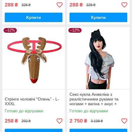
288
288
₴
₴
326 ₴
326 ₴
Купити
Купити
–12%
–12%
Секс-кукла Анжеліка з
Стрінги чоловічі "Олень" - L-
реалістичними руками та
XXXL
ногами + вагіна + анус +
вібрація + насос + мастило
Готово до відправки
Готово до відправки
258
2 750
₴
₴
292 ₴
3 108 ₴