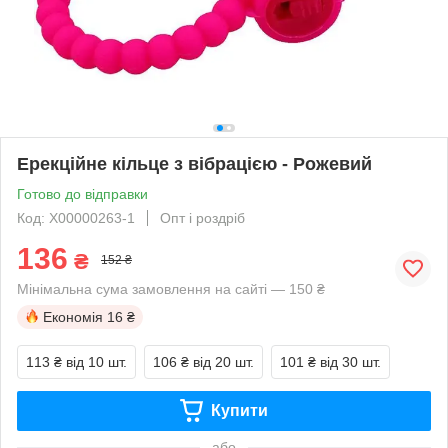
Ерекційне кільце з вібрацією - Рожевий
Готово до відправки
Код: X00000263-1
Опт і роздріб
136
₴
152 ₴
Мінімальна сума замовлення на сайті — 150 ₴
Економія
16 ₴
113 ₴
від 10 шт.
106 ₴
від 20 шт.
101 ₴
від 30 шт.
Купити
або