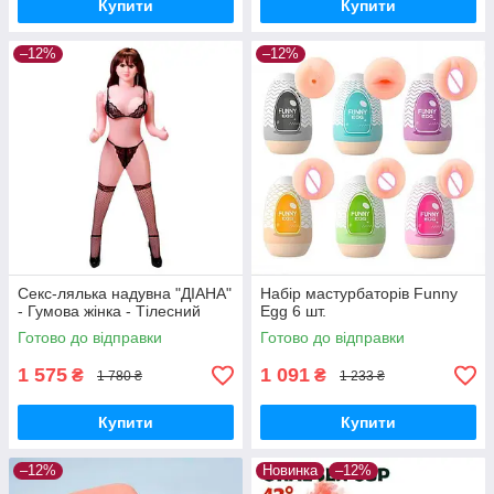
Купити
Купити
–12%
–12%
Секс-лялька надувна "ДІАНА"
Набір мастурбаторів Funny
- Гумова жінка - Тілесний
Egg 6 шт.
Готово до відправки
Готово до відправки
1 575
1 091
₴
₴
1 780 ₴
1 233 ₴
Купити
Купити
–12%
Новинка
–12%