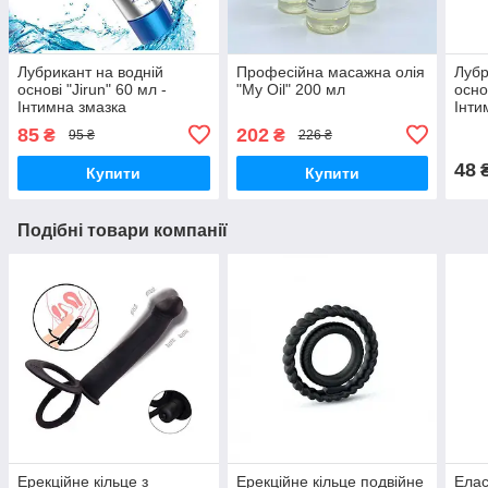
Лубрикант на водній
Професійна масажна олія
Лубр
основі "Jirun" 60 мл -
"My Oil" 200 мл
осно
Інтимна змазка
Інти
85
202
₴
₴
95 ₴
226 ₴
48
Купити
Купити
Подібні товари компанії
Ерекційне кільце з
Ерекційне кільце подвійне
Елас