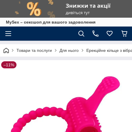
MySex – сексшоп для вашого задоволення
Товари та послуги
Для нього
Ерекційне кільце з вібр
–11%