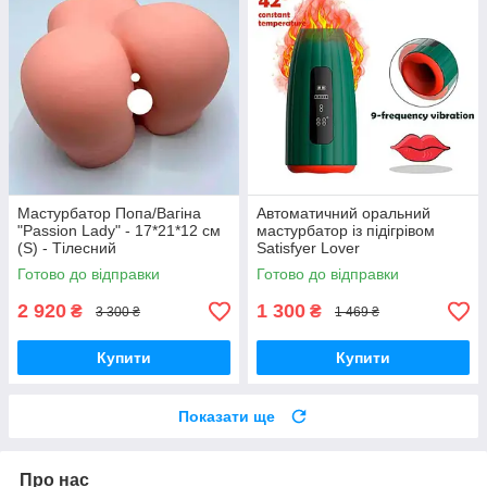
Мастурбатор Попа/Вагіна
Автоматичний оральний
"Passion Lady" - 17*21*12 см
мастурбатор із підігрівом
(S) - Тілесний
Satisfyer Lover
Готово до відправки
Готово до відправки
2 920
1 300
₴
₴
3 300 ₴
1 469 ₴
Купити
Купити
Показати ще
Про нас