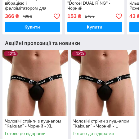
вібрацією і
"Dorcel DUAL RING" -
кіль
фалоімітатором для
Чорний
Рож
подвійного проникнення -
366
153
43
₴
₴
406 ₴
170 ₴
Чорний - Анальні іграшки
Купити
Купити
Акційні пропозиції та новинки
–12%
–12%
Чоловічі стрінги з пуш-апом
Чоловічі стрінги з пуш-апом
"Kaixuan" - Чорний - XL
"Kaixuan" - Чорний - L
Готово до відправки
Готово до відправки