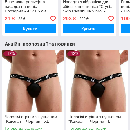
Еластична рельєфна
Насадка з вібрацією для
Рель
насадка на пеніс -
збільшення пеніса "Crystal
пені
Прозорий - 4,5*1,5 см
Skin Penishulle Vibro" -
- Ті
Синій - 18,5 см
21
293
109
₴
₴
22 ₴
329 ₴
Купити
Купити
Акційні пропозиції та новинки
–12%
–12%
Чоловічі стрінги з пуш-апом
Чоловічі стрінги з пуш-апом
"Kaixuan" - Чорний - XL
"Kaixuan" - Чорний - L
Готово до відправки
Готово до відправки