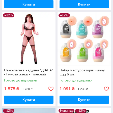
Купити
Купити
–12%
–12%
Секс-лялька надувна "ДІАНА"
Набір мастурбаторів Funny
- Гумова жінка - Тілесний
Egg 6 шт.
Готово до відправки
Готово до відправки
1 575
1 091
₴
₴
1 780 ₴
1 233 ₴
Купити
Купити
–12%
Новинка
–12%