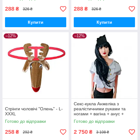
288
288
₴
₴
326 ₴
326 ₴
Купити
Купити
–12%
–12%
Секс-кукла Анжеліка з
Стрінги чоловічі "Олень" - L-
реалістичними руками та
XXXL
ногами + вагіна + анус +
вібрація + насос + мастило
Готово до відправки
Готово до відправки
258
2 750
₴
₴
292 ₴
3 108 ₴