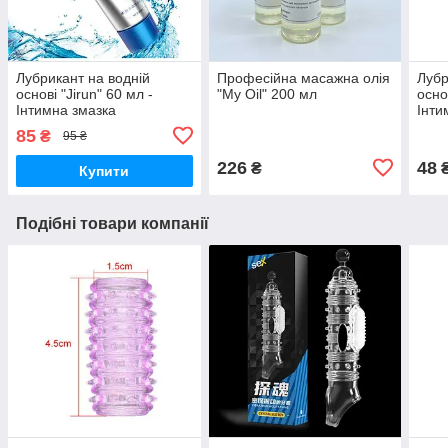
Лубрикант на водній
Професійна масажна олія
Лубр
основі "Jirun" 60 мл -
"My Oil" 200 мл
осно
Інтимна змазка
Інти
85
₴
95 ₴
226
48
₴
Купити
Подібні товари компанії