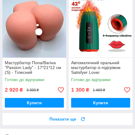
Мастурбатор Попа/Вагіна
Автоматичний оральний
"Passion Lady" - 17*21*12 см
мастурбатор із підігрівом
(S) - Тілесний
Satisfyer Lover
Готово до відправки
Готово до відправки
2 920
1 300
₴
₴
3 300 ₴
1 469 ₴
Купити
Купити
Показати ще