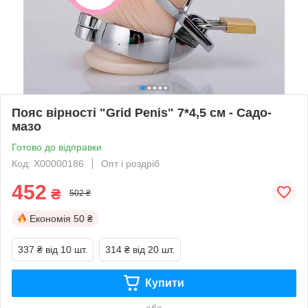
Пояс вірності "Grid Penis" 7*4,5 см - Садо-
мазо
Готово до відправки
Код: X00000186
Опт і роздріб
452
₴
502 ₴
Економія
50 ₴
337 ₴
від 10 шт.
314 ₴
від 20 шт.
Купити
або