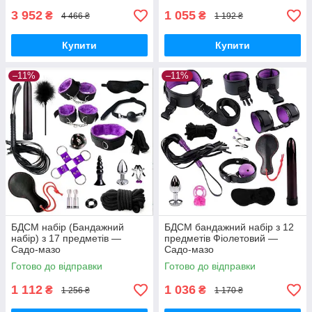
3 952
1 055
₴
₴
4 466 ₴
1 192 ₴
Купити
Купити
–11%
–11%
БДСМ набір (Бандажний
БДСМ бандажний набір з 12
набір) з 17 предметів —
предметів Фіолетовий —
Садо-мазо
Садо-мазо
Готово до відправки
Готово до відправки
1 112
1 036
₴
₴
1 256 ₴
1 170 ₴