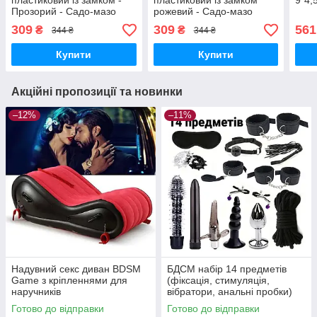
пластиковий із замком -
пластиковий із замком
9*4,
Прозорий - Садо-мазо
рожевий - Садо-мазо
309
309
561
₴
₴
344 ₴
344 ₴
Купити
Купити
Акційні пропозиції та новинки
–12%
–11%
Надувний секс диван BDSM
БДСМ набір 14 предметів
Game з кріпленнями для
(фіксація, стимуляція,
наручників
вібратори, анальні пробки)
Чорний
Готово до відправки
Готово до відправки