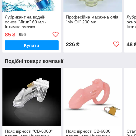
Лубрикант на водній
Професійна масажна олія
Лубр
основі "Jirun" 60 мл -
"My Oil" 200 мл
осно
Інтимна змазка
Інти
85
₴
95 ₴
226
48
₴
Купити
Подібні товари компанії
Пояс вірності "CB-6000"
Пояс вірності CB-6000
Стал