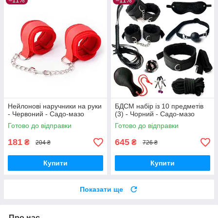
–11%
–11%
Нейлонові наручники на руки
БДСМ набір із 10 предметів
- Червоний - Садо-мазо
(3) - Чорний - Садо-мазо
Готово до відправки
Готово до відправки
181
645
₴
₴
204 ₴
726 ₴
Купити
Купити
Показати ще
Про нас