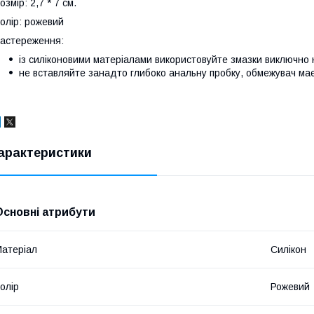
озмір: 2,7 * 7 см.
олір: рожевий
астереження:
із силіконовими матеріалами використовуйте змазки виключно н
не вставляйте занадто глибоко анальну пробку, обмежувач має 
арактеристики
Основні атрибути
атеріал
Силікон
олір
Рожевий