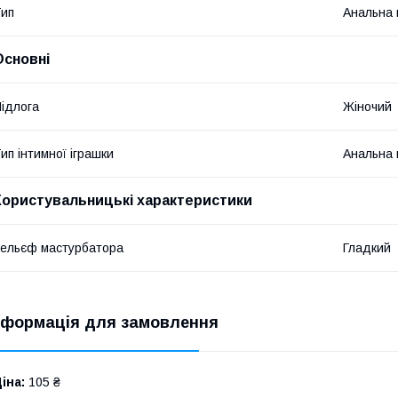
ип
Анальна 
Основні
ідлога
Жіночий
ип інтимної іграшки
Анальна 
Користувальницькі характеристики
ельєф мастурбатора
Гладкий
нформація для замовлення
іна:
105 ₴