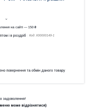
лення на сайті — 150 ₴
птом і в роздріб
Код:
X00000149-1
ено повернення та обмін даного товару
го задоволення!
аменю може відрізнятися)