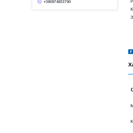
Р
+380974833790
К
З
Х
М
К