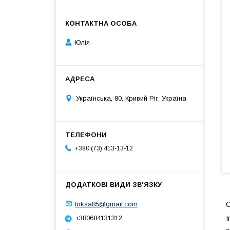
Юлія
Українська, 80, Кривий Ріг, Україна
+380 (73) 413-13-12
toksa85@gmail.com
С
І
+380684131312