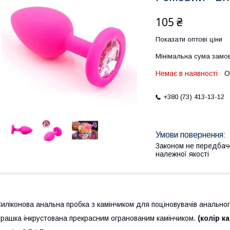
105 ₴
Показати оптові ціни
Мінімальна сума замов
Немає в наявності
О
+380 (73) 413-13-12
Законом не передбач
належної якості
иліконова анальна пробка з камінчиком для поціновувачів анально
грашка інкрустована прекрасним огранованим камінчиком.
(колір к