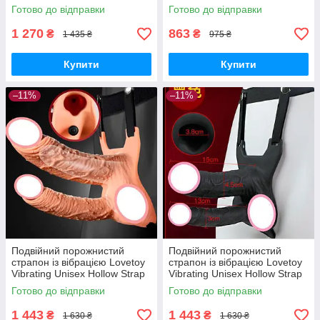
Vibrating Unisex 10 режимів
Готово до відправки
Готово до відправки
вібрації
1 270
863
₴
₴
1 435 ₴
975 ₴
Купити
Купити
–11%
–11%
Подвійний порожнистий
Подвійний порожнистий
страпон із вібрацією Lovetoy
страпон із вібрацією Lovetoy
Vibrating Unisex Hollow Strap
Vibrating Unisex Hollow Strap
On 10 режимів тілесний
On 10 режимів Чорний
Готово до відправки
Готово до відправки
1 443
1 443
₴
₴
1 630 ₴
1 630 ₴