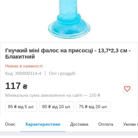
Гнучкий міні фалос на присосці - 13,7*2,3 см -
Блакитний
Немає в наявності
Код: X00000114-4
Опт і роздріб
117
₴
Мінімальна сума замовлення на сайті — 150 ₴
85 ₴
від 5 шт.
80 ₴
від 10 шт.
75 ₴
від 20 шт.
Опис
Характеристики
Доставка
Оплата
Умови 