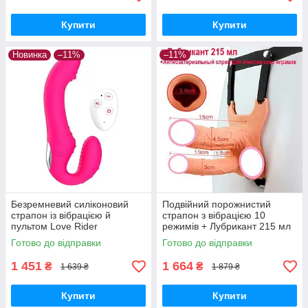
Купити
Купити
Новинка
–11%
–11%
Безремневий силіконовий
Подвійний порожнистий
страпон із вібрацією й
страпон з вібрацією 10
пультом Love Rider
режимів + Лубрикант 215 мл
+ Спрей для очищення секс-
Готово до відправки
Готово до відправки
іграшок Тілесний
1 451
1 664
₴
₴
1 639 ₴
1 879 ₴
Купити
Купити