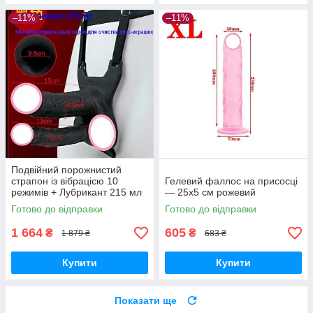
–11%
–11%
Подвійний порожнистий
страпон із вібрацією 10
Гелевий фаллос на присосці
режимів + Лубрикант 215 мл
— 25х5 см рожевий
+ Спрей для очищення секс-
Готово до відправки
Готово до відправки
іграшок Чорний
1 664
605
₴
₴
1 879 ₴
683 ₴
Купити
Купити
Показати ще