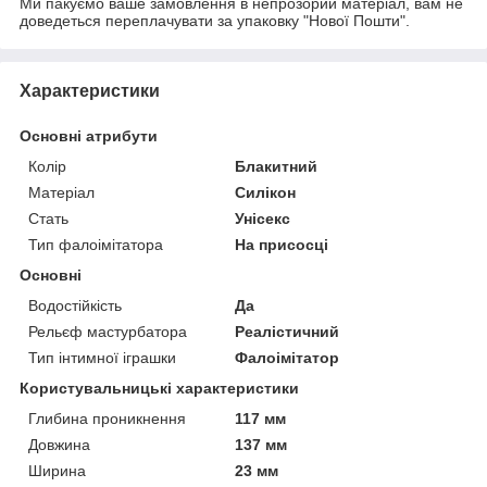
Ми пакуємо ваше замовлення в непрозорий матеріал, вам не
доведеться переплачувати за упаковку "Нової Пошти".
Характеристики
Основні атрибути
Колір
Блакитний
Матеріал
Силікон
Стать
Унісекс
Тип фалоімітатора
На присосці
Основні
Водостійкість
Да
Рельєф мастурбатора
Реалістичний
Тип інтимної іграшки
Фалоімітатор
Користувальницькі характеристики
Глибина проникнення
117 мм
Довжина
137 мм
Ширина
23 мм