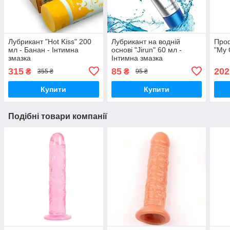
Лубрикант "Hot Kiss" 200
Лубрикант на водній
Проф
мл - Банан - Інтимна
основі "Jirun" 60 мл -
"My 
змазка
Інтимна змазка
315
85
202
₴
₴
355 ₴
95 ₴
Купити
Купити
Подібні товари компанії