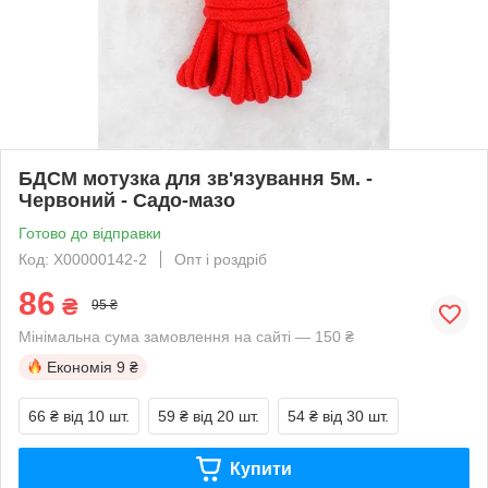
БДСМ мотузка для зв'язування 5м. -
Червоний - Садо-мазо
Готово до відправки
Код: X00000142-2
Опт і роздріб
86
₴
95 ₴
Мінімальна сума замовлення на сайті — 150 ₴
Економія
9 ₴
66 ₴
від 10 шт.
59 ₴
від 20 шт.
54 ₴
від 30 шт.
Купити