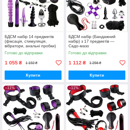
БДСМ набір 14 предметів
БДСМ набір (Бандажний
(фіксація, стимуляція,
набір) з 17 предметів —
вібратори, анальні пробки)
Садо-мазо
Фіолетовий
Готово до відправки
Готово до відправки
1 055
1 112
₴
₴
1 192 ₴
1 256 ₴
Купити
Купити
–11%
–11%