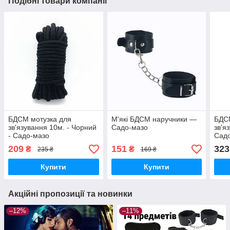
Подібні товари компанії
БДСМ мотузка для
М'які БДСМ наручники —
БДСМ
зв'язування 10м. - Чорний
Садо-мазо
зв'я
- Садо-мазо
Сад
209
151
323
₴
₴
235 ₴
169 ₴
Купити
Купити
Акційні пропозиції та новинки
–12%
–11%