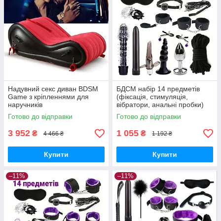
Надувний секс диван BDSM
БДСМ набір 14 предметів
Game з кріпленнями для
(фіксація, стимуляція,
наручників
вібратори, анальні пробки)
Чорний
Готово до відправки
Готово до відправки
3 952
1 055
₴
₴
4 466 ₴
1 192 ₴
Купити
Купити
–11%
–11%