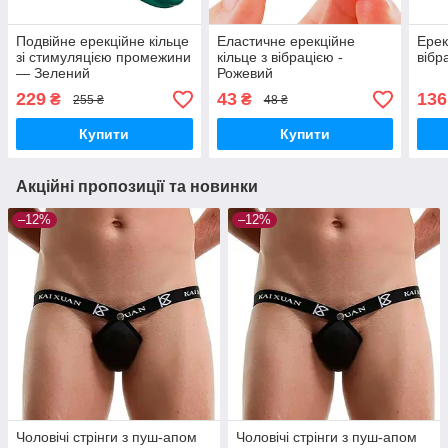
Подвійне ерекційне кільце
Еластичне ерекційне
Ерек
зі стимуляцією промежини
кільце з вібрацією -
вібр
— Зелений
Рожевий
229
43
136
₴
₴
255 ₴
48 ₴
Купити
Купити
Акційні пропозиції та новинки
–12%
–12%
Чоловічі стрінги з пуш-апом
Чоловічі стрінги з пуш-апом