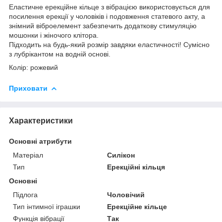
Еластичне ерекційне кільце з вібрацією використовується для
посилення ерекції у чоловіків і подовження статевого акту, а
знімний віброелемент забезпечить додаткову стимуляцію
мошонки і жіночого клітора.
Підходить на будь-який розмір завдяки еластичності! Сумісно
з лубрікантом на водній основі.
Колір: рожевий
Приховати
Характеристики
Основні атрибути
Матеріал
Силікон
Тип
Ерекційні кільця
Основні
Підлога
Чоловічий
Тип інтимної іграшки
Ерекційне кільце
Функція вібрації
Так