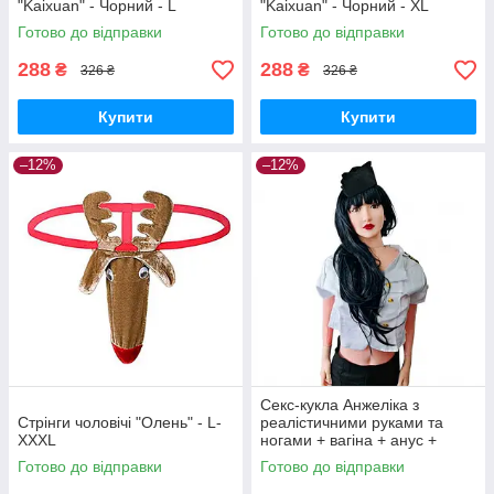
"Kaixuan" - Чорний - L
"Kaixuan" - Чорний - XL
Готово до відправки
Готово до відправки
288
288
₴
₴
326 ₴
326 ₴
Купити
Купити
–12%
–12%
Секс-кукла Анжеліка з
Стрінги чоловічі "Олень" - L-
реалістичними руками та
XXXL
ногами + вагіна + анус +
вібрація + насос + мастило
Готово до відправки
Готово до відправки