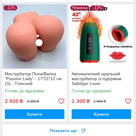
–12%
Новинка
–12%
Мастурбатор Попа/Вагіна
Автоматичний оральний
"Passion Lady" - 17*21*12 см
мастурбатор із підігрівом
(S) - Тілесний
Satisfyer Lover
Готово до відправки
Готово до відправки
2 920
1 300
₴
₴
3 300 ₴
1 469 ₴
Купити
Купити
Показати ще