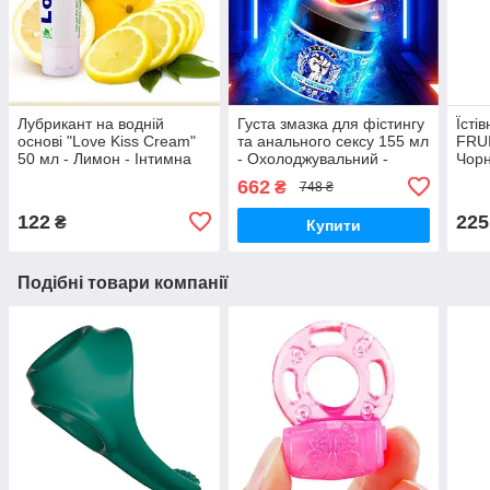
Лубрикант на водній
Густа змазка для фістингу
Їсті
основі "Love Kiss Cream"
та анального сексу 155 мл
FRU
50 мл - Лимон - Інтимна
- Охолоджувальний -
Чорн
змазка
Інтимна змазка
662
₴
748 ₴
122
225
₴
Купити
Подібні товари компанії