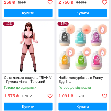
258
2 750
₴
₴
292 ₴
3 108 ₴
Купити
Купити
–12%
–12%
Секс-лялька надувна "ДІАНА"
Набір мастурбаторів Funny
- Гумова жінка - Тілесний
Egg 6 шт.
Готово до відправки
Готово до відправки
1 575
1 091
₴
₴
1 780 ₴
1 233 ₴
Купити
Купити