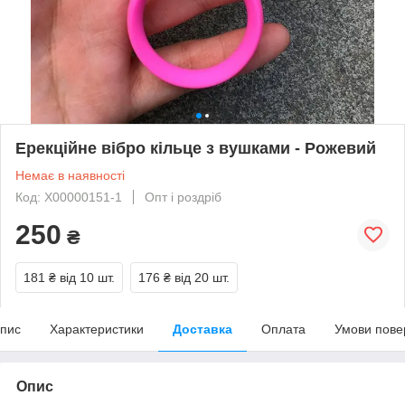
Ерекційне вібро кільце з вушками - Рожевий
Немає в наявності
Код: X00000151-1
Опт і роздріб
250
₴
181 ₴
від 10 шт.
176 ₴
від 20 шт.
пис
Характеристики
Доставка
Оплата
Умови пове
Опис