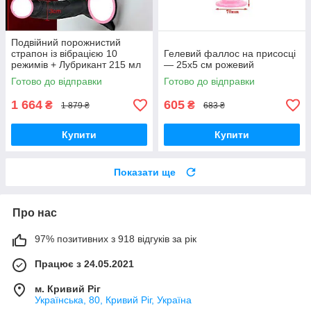
Подвійний порожнистий
страпон із вібрацією 10
Гелевий фаллос на присосці
режимів + Лубрикант 215 мл
— 25х5 см рожевий
+ Спрей для очищення секс-
Готово до відправки
Готово до відправки
іграшок Чорний
1 664
605
₴
₴
1 879 ₴
683 ₴
Купити
Купити
Показати ще
Про нас
97% позитивних з 918 відгуків за рік
Працює з 24.05.2021
м. Кривий Ріг
Українська, 80, Кривий Ріг, Україна