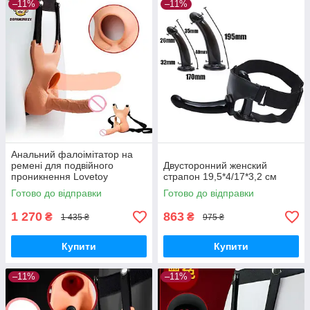
–11%
–11%
Анальний фалоімітатор на
ремені для подвійного
Двусторонний женский
проникнення Lovetoy
страпон 19,5*4/17*3,2 см
Vibrating Unisex 10 режимів
Готово до відправки
Готово до відправки
вібрації
1 270
863
₴
₴
1 435 ₴
975 ₴
Купити
Купити
–11%
–11%