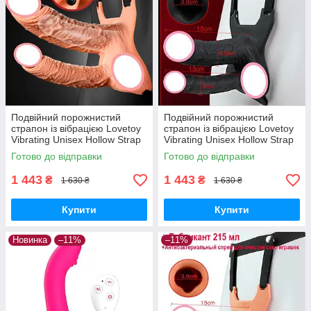
Подвійний порожнистий
Подвійний порожнистий
страпон із вібрацією Lovetoy
страпон із вібрацією Lovetoy
Vibrating Unisex Hollow Strap
Vibrating Unisex Hollow Strap
On 10 режимів тілесний
On 10 режимів Чорний
Готово до відправки
Готово до відправки
1 443
1 443
₴
₴
1 630 ₴
1 630 ₴
Купити
Купити
Новинка
–11%
–11%