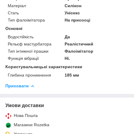
Матеріал
Силікон
Стать
Унісекс
Тип фалоімітатора
На присосці
Основні
Водостійкість
Да
Рельєф мастурбатора
Реалістичний
Тип інтимної іграшки
Фалоімітатор
Функція вібрації
Ні.
Користувальницькі характеристики
Глибина проникнення
185 мм
Приховати
Умови доставки
Нова Пошта
Магазини Rozetka
Укрпошта