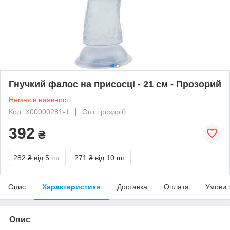
Гнучкий фалос на присосці - 21 см - Прозорий
Немає в наявності
Код: X00000281-1
Опт і роздріб
392
₴
282 ₴
від 5 шт.
271 ₴
від 10 шт.
Опис
Характеристики
Доставка
Оплата
Умови 
Опис