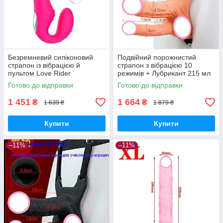
Безремневий силіконовий
Подвійний порожнистий
страпон із вібрацією й
страпон з вібрацією 10
пультом Love Rider
режимів + Лубрикант 215 мл
+ Спрей для очищення секс-
Готово до відправки
Готово до відправки
іграшок Тілесний
1 451
1 664
₴
₴
1 639 ₴
1 879 ₴
Купити
Купити
–11%
–11%