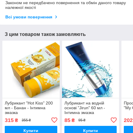
Законом не передбачено повернення та обмін даного товару
належної якості
Всі умови повернення
З цим товаром також замовляють
Лубрикант "Hot Kiss" 200
Лубрикант на водній
Проф
мл - Банан - Інтимна
основі "Jirun" 60 мл -
"My 
змазка
Інтимна змазка
315
85
202
₴
₴
355 ₴
95 ₴
Купити
Купити