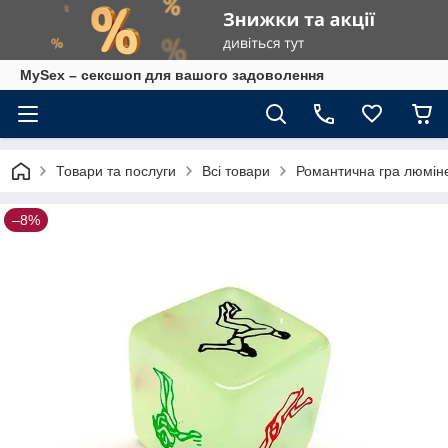
MySex – сексшоп для вашого задоволення
Товари та послуги
Всі товари
Романтична гра люміне
–8%