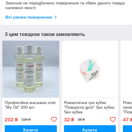
Законом не передбачено повернення та обмін даного товару
належної якості
Всі умови повернення
З цим товаром також замовляють
Професійна масажна олія
Романтична гра кубик
Рома
"My Oil" 200 мл
"Повороти долі" Sex кубик
люмі
Sex кубик
"Пов
куби
202
32
47
₴
₴
226 ₴
35 ₴
Купити
Купити