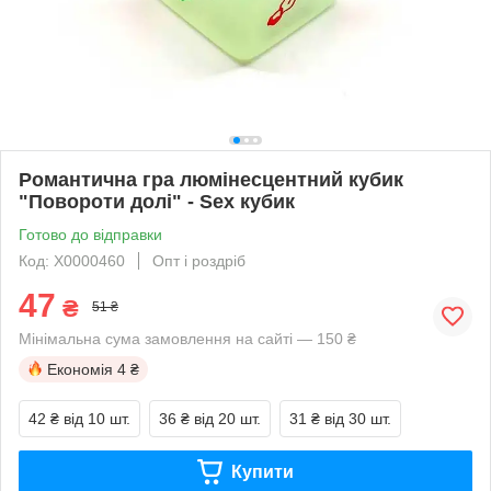
Романтична гра люмінесцентний кубик
"Повороти долі" - Sex кубик
Готово до відправки
Код: X0000460
Опт і роздріб
47
₴
51 ₴
Мінімальна сума замовлення на сайті — 150 ₴
Економія
4 ₴
42 ₴
від 10 шт.
36 ₴
від 20 шт.
31 ₴
від 30 шт.
Купити