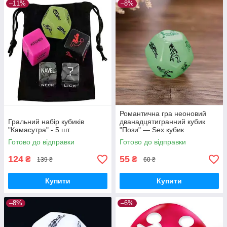
–11%
–8%
Романтична гра неоновий
Гральний набір кубиків
дванадцятигранний кубик
"Камасутра" - 5 шт.
"Пози" — Sex кубик
Готово до відправки
Готово до відправки
124
55
₴
₴
139 ₴
60 ₴
Купити
Купити
–8%
–6%