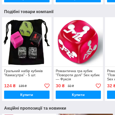
Подібні товари компанії
Гральний набір кубиків
Романтична гра кубик
Рома
"Камасутра" - 5 шт.
"Повороти долі" Sex кубик
"Пов
— Фуксія
Sex 
124
30
32
₴
₴
139 ₴
32 ₴
Купити
Купити
Акційні пропозиції та новинки