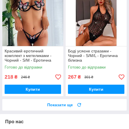
Красивий еротичний
Боді усяєне стразами -
комплект з метеликами -
Чорний - S/M/L - Еротична
Чорний - S/M - Еротична
білизна
білизна
Готово до відправки
Готово до відправки
218
267
₴
₴
246 ₴
301 ₴
Купити
Купити
Показати ще
Про нас