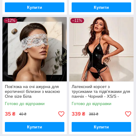
Купити
Купити
–12%
–11%
Пов'язка на очі ажурна для
Латексний корсет з
еротичної білизни з маскою
трусиками та підв'язками для
One size Біла
панчіх - Чорний - XS/S -
Еротична білизна
Готово до відправки
Готово до відправки
35
339
₴
₴
40 ₴
383 ₴
Купити
Купити