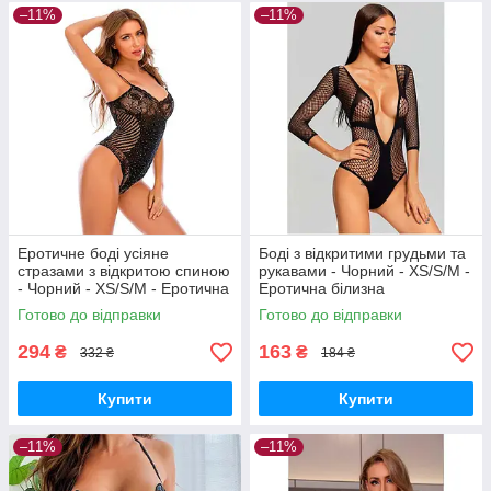
–11%
–11%
Еротичне боді усіяне
Боді з відкритими грудьми та
стразами з відкритою спиною
рукавами - Чорний - XS/S/M -
- Чорний - XS/S/M - Еротична
Еротична білизна
білизна
Готово до відправки
Готово до відправки
294
163
₴
₴
332 ₴
184 ₴
Купити
Купити
–11%
–11%