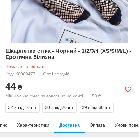
Шкарпетки сітка - Чорний - 1/2/3/4 (XS/S/M/L) -
Еротична білизна
Немає в наявності
Код: X0000477
Опт і роздріб
44
₴
Мінімальна сума замовлення на сайті — 150 ₴
32 ₴
від 10 шт.
30 ₴
від 20 шт.
29 ₴
від 30 шт.
пис
Характеристики
Доставка
Оплата
Умови пове