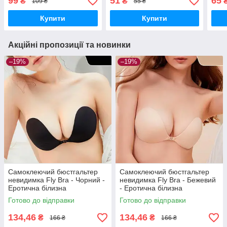
99
51
65
₴
₴
109 ₴
55 ₴
білизна
Купити
Купити
Акційні пропозиції та новинки
–19%
–19%
Самоклеючий бюстгальтер
Самоклеючий бюстгальтер
невидимка Fly Bra - Чорний -
невидимка Fly Bra - Бежевий
Еротична білизна
- Еротична білизна
Готово до відправки
Готово до відправки
134,46
134,46
₴
₴
166 ₴
166 ₴