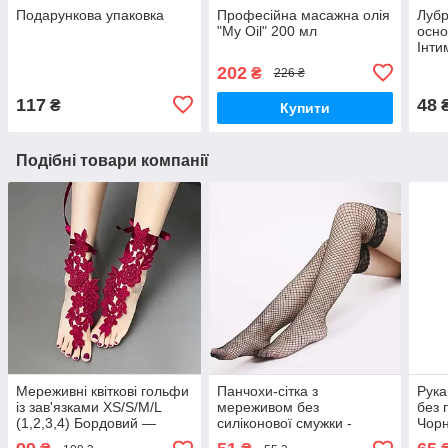
Подарункова упаковка
Професійна масажна олія
Лубр
"My Oil" 200 мл
осно
Інти
202
₴
226 ₴
117
48
₴
Купити
Подібні товари компанії
Мереживні квіткові гольфи
Панчохи-сітка з
Рука
із зав'язками XS/S/М/L
мереживом без
без 
(1,2,3,4) Бордовий —
силіконової смужки -
Чорн
Еротична білизна
Чорний - XS/S - Еротична
Ерот