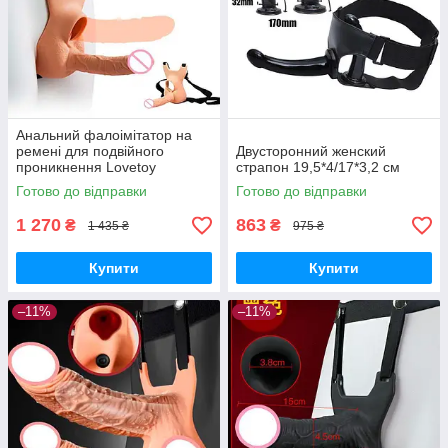
Анальний фалоімітатор на
ремені для подвійного
Двусторонний женский
проникнення Lovetoy
страпон 19,5*4/17*3,2 см
Vibrating Unisex 10 режимів
Готово до відправки
Готово до відправки
вібрації
1 270
863
₴
₴
1 435 ₴
975 ₴
Купити
Купити
–11%
–11%