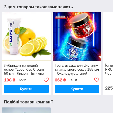
З цим товаром також замовляють
Лубрикант на водній
Густа змазка для фістингу
Їсті
основі "Love Kiss Cream"
та анального сексу 155 мл
FRU
50 мл - Лимон - Інтимна
- Охолоджувальний -
Чорн
змазка
Інтимна змазка
108
662
₴
₴
122 ₴
748 ₴
225
Купити
Купити
Подібні товари компанії