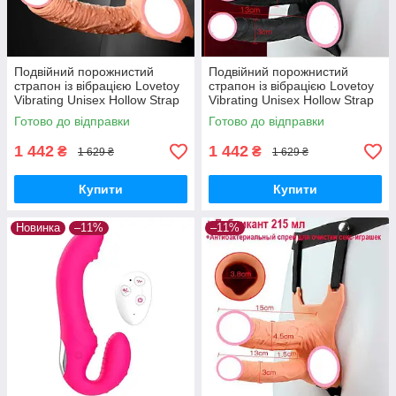
Подвійний порожнистий
Подвійний порожнистий
страпон із вібрацією Lovetoy
страпон із вібрацією Lovetoy
Vibrating Unisex Hollow Strap
Vibrating Unisex Hollow Strap
On 10 режимів тілесний
On 10 режимів Чорний
Готово до відправки
Готово до відправки
1 442
1 442
₴
₴
1 629 ₴
1 629 ₴
Купити
Купити
Новинка
–11%
–11%