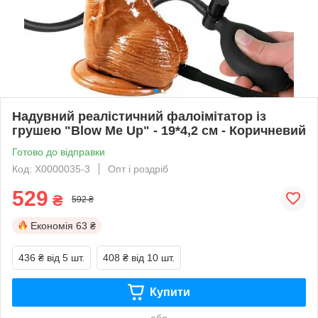
Надувний реалістичний фалоімітатор із
грушею "Blow Me Up" - 19*4,2 см - Коричневий
Готово до відправки
Код: X0000035-3
Опт і роздріб
529
₴
592 ₴
Економія
63 ₴
436 ₴
від 5 шт.
408 ₴
від 10 шт.
Купити
або