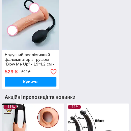
Надувний реалістичний
фалоімітатор з грушею
"Blow Me Up" - 19*4,2 см -
Тілесний
529
₴
592 ₴
Купити
Акційні пропозиції та новинки
–11%
–11%