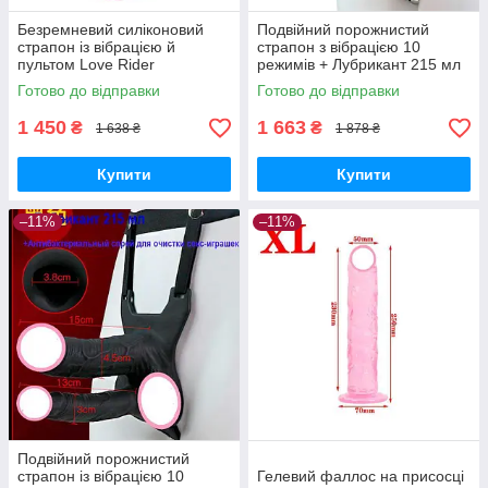
Безремневий силіконовий
Подвійний порожнистий
страпон із вібрацією й
страпон з вібрацією 10
пультом Love Rider
режимів + Лубрикант 215 мл
+ Спрей для очищення секс-
Готово до відправки
Готово до відправки
іграшок Тілесний
1 450
1 663
₴
₴
1 638 ₴
1 878 ₴
Купити
Купити
–11%
–11%
Подвійний порожнистий
страпон із вібрацією 10
Гелевий фаллос на присосці