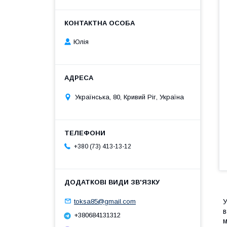
Юлія
Українська, 80, Кривий Ріг, Україна
+380 (73) 413-13-12
toksa85@gmail.com
У
в
+380684131312
м