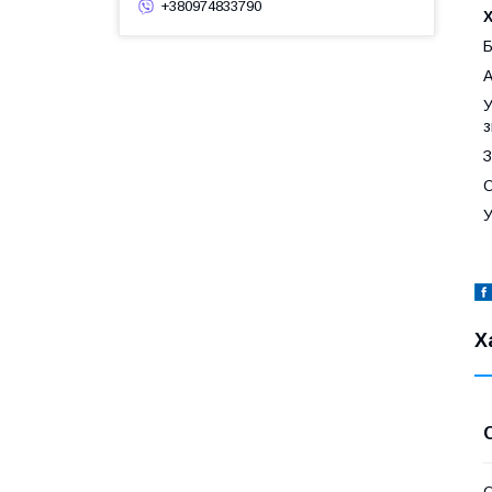
+380974833790
Б
А
У
з
З
О
У
Х