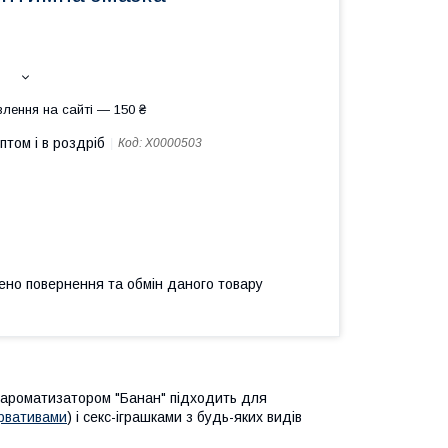
лення на сайті — 150 ₴
птом і в роздріб
Код:
X0000503
ено повернення та обмін даного товару
з ароматизатором "Банан" підходить для
рвативами
) і секс-іграшками з будь-яких видів