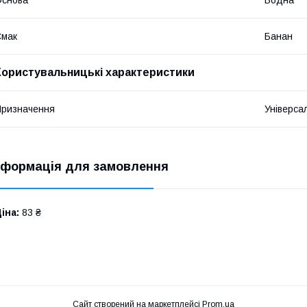
Основа
Водна
Смак
Банан
Користувальницькі характеристики
ризначення
Універса
нформація для замовлення
іна:
83 ₴
Сайт створений на маркетплейсі
Prom.ua