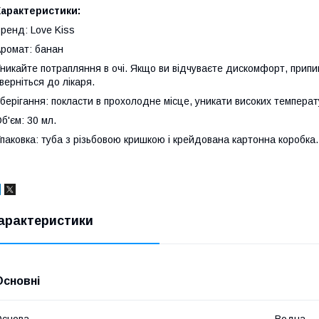
Характеристики:
ренд: Love Kiss
ромат: банан
никайте потрапляння в очі. Якщо ви відчуваєте дискомфорт, прип
верніться до лікаря.
берігання: покласти в прохолодне місце, уникати високих температ
б'єм: 30 мл.
паковка: туба з різьбовою кришкою і крейдована картонна коробка.
арактеристики
Основні