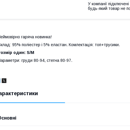
У компанії підключені
будь-який товар не п
еймовірно гаряча новинка!
клад: 95% поліестер і 5% еластан. Комлектація: топ+трусики.
Розмір один: S/М
араметри: груди 80-94, стегна 80-97.
арактеристики
Основні