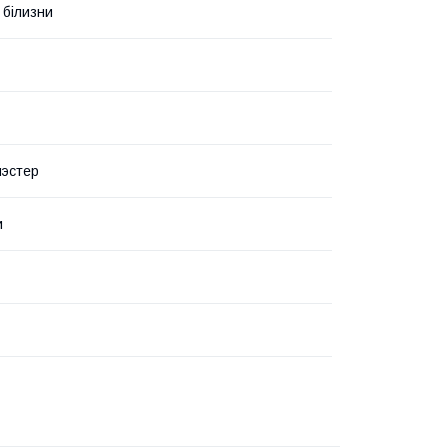
 білизни
иэстер
и