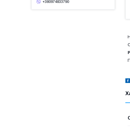
+380974833790
Н
С
П
Х