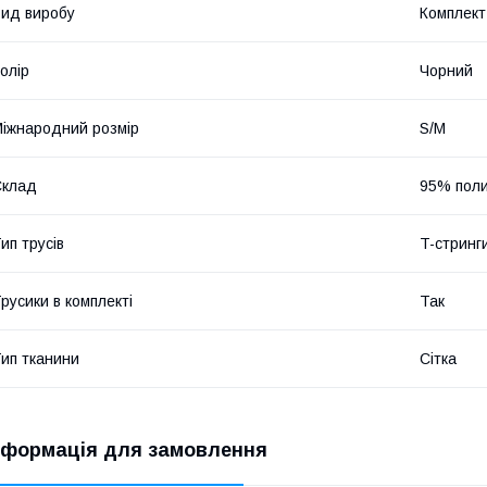
ид виробу
Комплект
олір
Чорний
іжнародний розмір
S/M
Склад
95% пол
ип трусів
T-стринг
русики в комплекті
Так
ип тканини
Сітка
нформація для замовлення