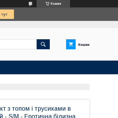
Кошик
Кошик
кт з топом і трусиками в
й - S/М - Еротична білизна