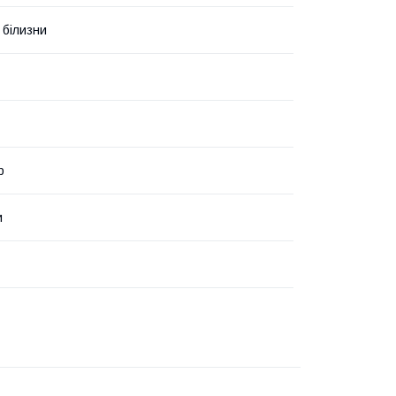
 білизни
р
и