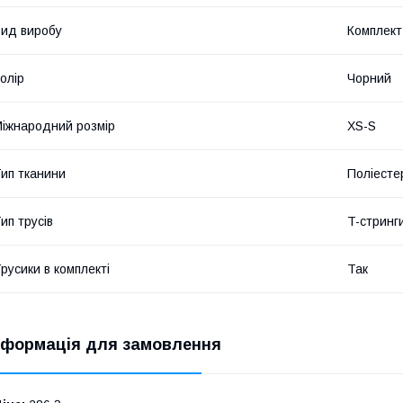
ид виробу
Комплект
олір
Чорний
іжнародний розмір
XS-S
ип тканини
Поліесте
ип трусів
T-стринг
русики в комплекті
Так
нформація для замовлення