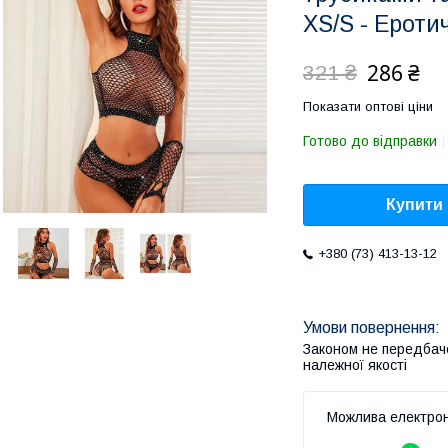
XS/S - Ероти
286 ₴
321 ₴
Показати оптові ціни
Готово до відправки
Купити
+380 (73) 413-13-12
Законом не передбач
належної якості