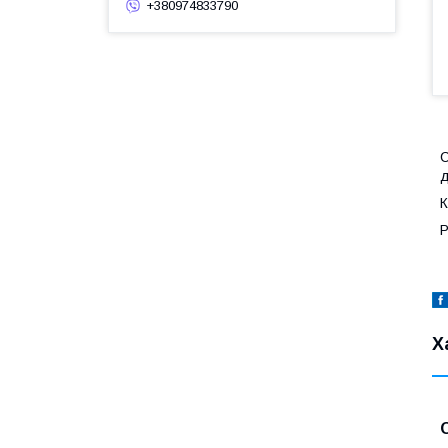
+380974833790
С
д
К
Р
Х