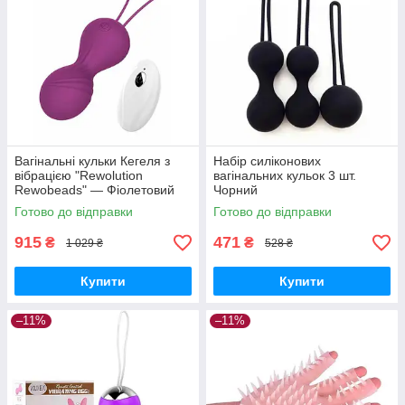
Вагінальні кульки Кегеля з
Набір силіконових
вібрацією "Rewolution
вагінальних кульок 3 шт.
Rewobeads" — Фіолетовий
Чорний
Готово до відправки
Готово до відправки
915
471
₴
₴
1 029 ₴
528 ₴
Купити
Купити
–11%
–11%