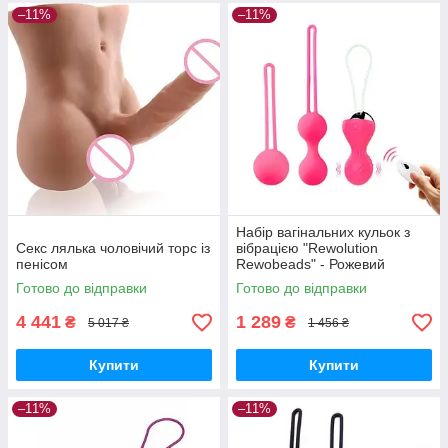
–11%
–11%
Набір вагінальних кульок з
Секс лялька чоловічий торс із
вібрацією "Rewolution
пенісом
Rewobeads" - Рожевий
Готово до відправки
Готово до відправки
4 441
1 289
₴
₴
5 017 ₴
1 456 ₴
Купити
Купити
–11%
–11%