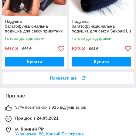
Надувна
Надувна
багатофункціональна
багатофункціональна
подушка для сексу трикутник
подушка для сексу Sexpad L з
"Toughage" - Синій
отвором для фалоімітатора
Готово до відправки
Готово до відправки
597
623
₴
₴
666 ₴
694 ₴
Купити
Купити
Показати ще
Про нас
97% позитивних з 916 відгуків за рік
Працює з 24.05.2021
м. Кривий Ріг
Українська, 80, Кривий Ріг, Україна