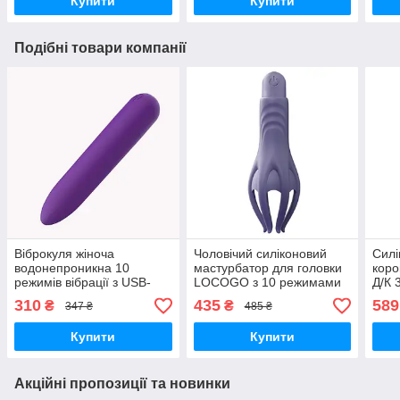
Купити
Купити
Подібні товари компанії
Віброкуля жіноча
Чоловічий силіконовий
Силі
водонепроникна 10
мастурбатор для головки
коро
режимів вібрації з USB-
LOCOGO з 10 режимами
Д/К 
зарядкою Фіолетова
вібрації USB Фіолетовий
— Ан
310
435
589
₴
₴
347 ₴
485 ₴
Купити
Купити
Акційні пропозиції та новинки