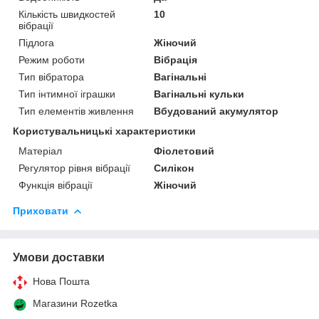
Кількість швидкостей
10
вібрації
Підлога
Жіночий
Режим роботи
Вібрація
Тип вібратора
Вагінальні
Тип інтимної іграшки
Вагінальні кульки
Тип елементів живлення
Вбудований акумулятор
Користувальницькі характеристики
Матеріал
Фіолетовий
Регулятор рівня вібрації
Силікон
Функція вібрації
Жіночий
Приховати
Умови доставки
Нова Пошта
Магазини Rozetka