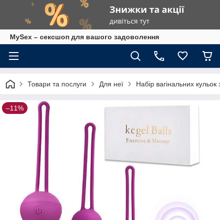
MySex – сексшоп для вашого задоволення
Товари та послуги
Для неї
Набір вагінальних кульок 
–11%