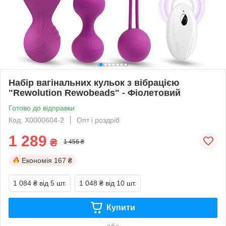
Набір вагінальних кульок з вібрацією
"Rewolution Rewobeads" - Фіолетовий
Готово до відправки
Код: X0000604-2
Опт і роздріб
1 289
₴
1 456 ₴
Економія
167 ₴
1 084 ₴
від 5 шт.
1 048 ₴
від 10 шт.
Купити
або