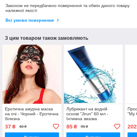
Законом не передбачено повернення та обмін даного товару
належної якості
Всі умови повернення
З цим товаром також замовляють
Еротична ажурна маска
Лубрикант на водній
Проф
на очі - Чорний - Еротична
основі "Jirun" 60 мл -
"My 
білизна
Інтимна змазка
37
85
202
₴
₴
40 ₴
95 ₴