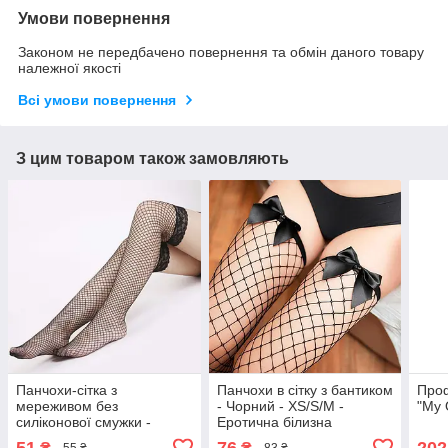
Умови повернення
Законом не передбачено повернення та обмін даного товару
належної якості
Всі умови повернення
З цим товаром також замовляють
Панчохи-сітка з
Панчохи в сітку з бантиком
Проф
мереживом без
- Чорний - XS/S/М -
"My 
силіконової смужки -
Еротична білизна
Чорний - XS/S - Еротична
51
76
202