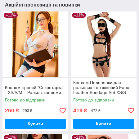
Акційні пропозиції та новинки
–11%
–11%
Костюм Полонянки для
Костюм ігровий "Секретарка"
рольових ігор жіночий Faux
- XS/S/M – Рольові костюми
Leather Bondage Set XS/S
чорний зі штучної шкіри
Готово до відправки
Готово до відправки
260
419
₴
₴
293 ₴
472 ₴
Купити
Купити
–11%
–11%