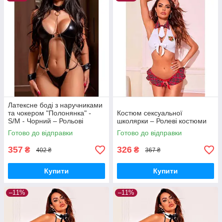
Латексне боді з наручниками
та чокером "Полонянка" -
Костюм сексуальної
S/M - Чорний – Рольові
школярки – Ролеві костюми
костюми
Готово до відправки
Готово до відправки
357
326
₴
₴
402 ₴
367 ₴
Купити
Купити
–11%
–11%