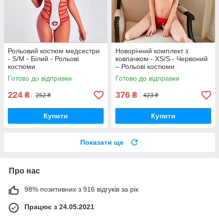
Рольовий костюм медсестри
Новорічний комплект з
- S/M - Білий - Рольові
ковпачком - XS/S - Червоний
костюми
– Рольові костюми
Готово до відправки
Готово до відправки
224
376
₴
₴
252 ₴
423 ₴
Купити
Купити
Показати ще
Про нас
98% позитивних з 916 відгуків за рік
Працює з 24.05.2021