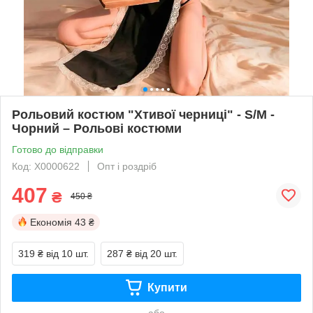
Рольовий костюм "Хтивої черниці" - S/M -
Чорний – Рольові костюми
Готово до відправки
Код: X0000622
Опт і роздріб
407
₴
450 ₴
Економія
43 ₴
319 ₴
від 10 шт.
287 ₴
від 20 шт.
Купити
або