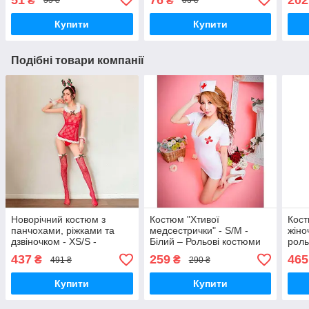
₴
₴
55 ₴
83 ₴
білизна
Купити
Купити
Подібні товари компанії
Новорічний костюм з
Костюм "Хтивої
Кост
панчохами, ріжками та
медсестрички" - S/M -
жіно
дзвіночком - XS/S -
Білий – Рольові костюми
роль
Червоний – Рольові
437
259
465
₴
₴
491 ₴
290 ₴
костюми
Купити
Купити