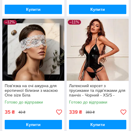
Купити
Купити
–12%
–11%
Пов'язка на очі ажурна для
Латексний корсет з
еротичної білизни з маскою
трусиками та підв'язками для
One size Біла
панчіх - Чорний - XS/S -
Еротична білизна
Готово до відправки
Готово до відправки
35
339
₴
₴
40 ₴
383 ₴
Купити
Купити