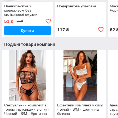
Панчохи-сітка з
Подарункова упаковка
Маск
мереживом без
Чорн
силіконової смужки -
Чорний - XS/S - Еротична
51
₴
55 ₴
білизна
117
62
₴
Купити
Подібні товари компанії
Сексуальний комплект з
Ефектний комплект у сітку
Ідеа
топом і трусиками в сітку -
- Білий - S/M - Еротична
стра
Чорний - S/М - Еротична
білизна
трус
білизна
нару