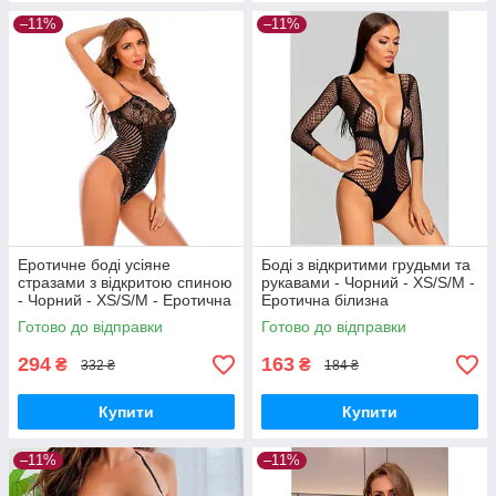
–11%
–11%
Еротичне боді усіяне
Боді з відкритими грудьми та
стразами з відкритою спиною
рукавами - Чорний - XS/S/M -
- Чорний - XS/S/M - Еротична
Еротична білизна
білизна
Готово до відправки
Готово до відправки
294
163
₴
₴
332 ₴
184 ₴
Купити
Купити
–11%
–11%