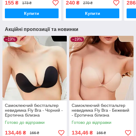
155
240
286
₴
₴
173 ₴
270 ₴
XS/S
Купити
Купити
Акційні пропозиції та новинки
–19%
–19%
Самоклеючий бюстгальтер
Самоклеючий бюстгальтер
невидимка Fly Bra - Чорний -
невидимка Fly Bra - Бежевий
Еротична білизна
- Еротична білизна
Готово до відправки
Готово до відправки
134,46
134,46
₴
₴
166 ₴
166 ₴