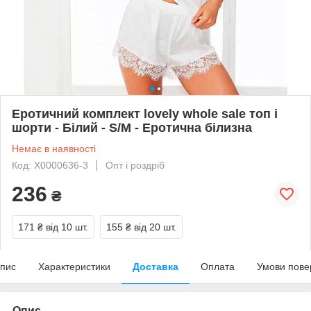
Еротичний комплект lovely whole sale топ і
шорти - Білий - S/M - Еротична білизна
Немає в наявності
Код: X0000636-3
Опт і роздріб
236
₴
171 ₴
від 10 шт.
155 ₴
від 20 шт.
пис
Характеристики
Доставка
Оплата
Умови пове
Опис