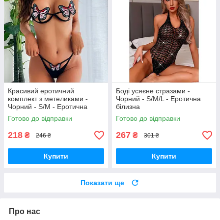
Красивий еротичний
Боді усяєне стразами -
комплект з метеликами -
Чорний - S/M/L - Еротична
Чорний - S/M - Еротична
білизна
білизна
Готово до відправки
Готово до відправки
218
267
₴
₴
246 ₴
301 ₴
Купити
Купити
Показати ще
Про нас