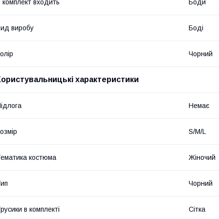
 комплект входить
Боди
ид виробу
Боді
олір
Чорний
Користувальницькі характеристики
ідлога
Немає
озмір
S/M/L
ематика костюма
Жіночий
ип
Чорний
русики в комплекті
Сітка