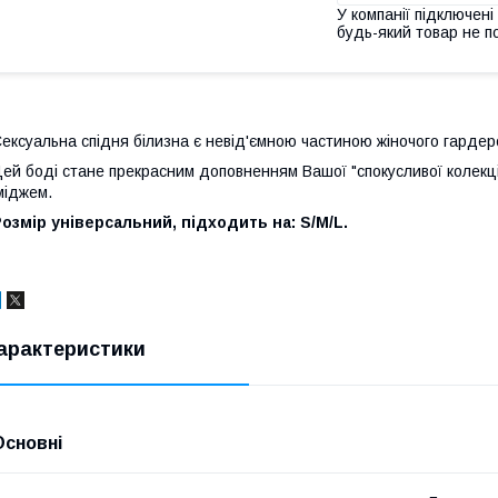
У компанії підключені
будь-який товар не п
ексуальна спідня білизна є невід'ємною частиною жіночого гардер
ей боді стане прекрасним доповненням Вашої "спокусливої колекці
міджем.
озмір універсальний, підходить на: S/M/L.
арактеристики
Основні