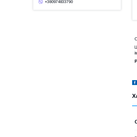
+380974833790
С
Ц
і
Р
Х