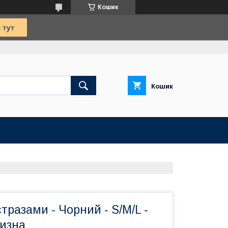
Кошик
Кошик
стразами - Чорний - S/M/L -
лизна