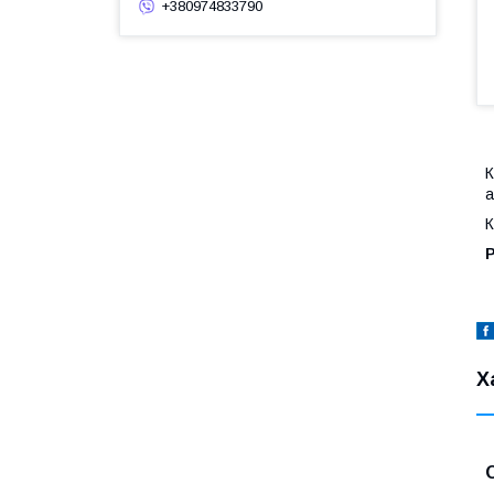
+380974833790
К
а
К
Р
Х