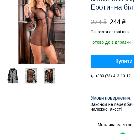
Еротична бі
244 ₴
274 ₴
Показати оптові ціни
Готово до відправки
Купити
+380 (73) 413-13-12
Законом не передбач
належної якості