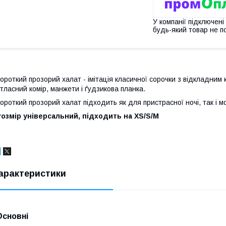
У компанії підключені
будь-який товар не п
ороткий прозорий халат - імітація класичної сорочки з відкладним 
тласний комір, манжети і ґудзикова планка.
ороткий прозорий халат підходить як для пристрасної ночі, так і
озмір універсальний, підходить на XS/S/M
арактеристики
Основні