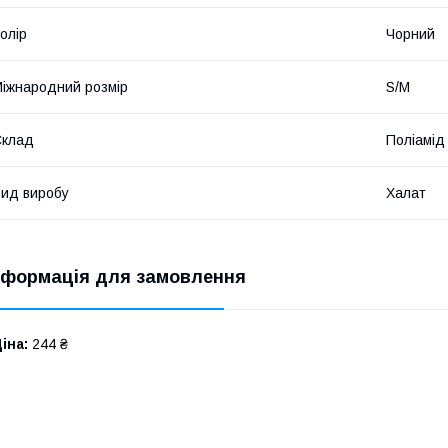
олір
Чорний
іжнародний розмір
S/M
Склад
Поліамід
ид виробу
Халат
нформація для замовлення
іна:
244 ₴