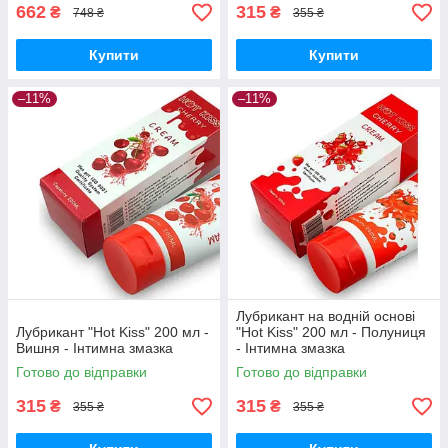
662
315
₴
₴
748 ₴
355 ₴
Купити
Купити
–11%
–11%
Лубрикант на водній основі
Лубрикант "Hot Kiss" 200 мл -
"Hot Kiss" 200 мл - Полуниця
Вишня - Інтимна змазка
- Інтимна змазка
Готово до відправки
Готово до відправки
315
315
₴
₴
355 ₴
355 ₴