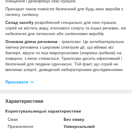
очищення і дезінфекції секс-іграшок.
Препарат також повністю безпечний для будь-яких виробів з
латексу, силікону.
Склад засобу
розроблений спеціально для секс-іграшок,
спрей не містить жиру, етилового спирту та інших речовин, які
небезпечні для латексних або силіконових виробів.
Основна діюча речовина
- триклозан. Це антибактеріальна
хімічна речовина з широким спектром дії, що вбиває всі
бактерії, віруси та інші мікроорганізми (зокрема грибкові) на
поверхні, з якою стикається. Триклозан досить ефективний і
безпечний для людини одночасно. Той факт, що спрей не
викликає алергії, доведений лабораторними дослідженнями.
Приховати
Характеристики
Користувальницькі характеристики
Смак
Без смаку
Призначення
Універсальний