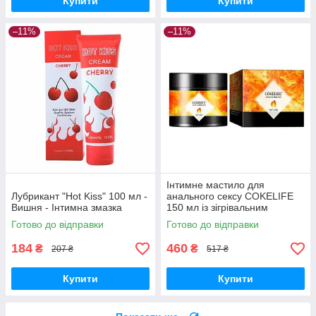
Купити
Купити
–11%
–11%
Інтимне мастило для
Лубрикант "Hot Kiss" 100 мл -
анального сексу COKELIFE
Вишня - Інтимна змазка
150 мл із зігрівальним
ефектом
Готово до відправки
Готово до відправки
184
460
₴
₴
207 ₴
517 ₴
Купити
Купити