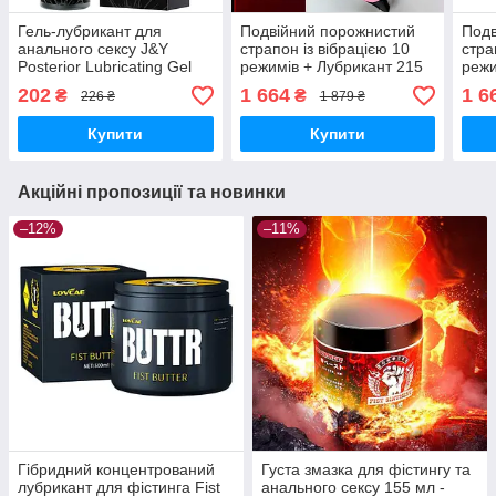
Гель-лубрикант для
Подвійний порожнистий
Подв
анального сексу J&Y
страпон із вібрацією 10
стра
Posterior Lubricating Gel
режимів + Лубрикант 215
режи
водний 20 мл з ефектом
мл + Спрей для очищення
мл +
202
1 664
1 6
₴
₴
226 ₴
1 879 ₴
розслаблення
секс-іграшок Чорний
секс
Купити
Купити
Акційні пропозиції та новинки
–12%
–11%
Гібридний концентрований
Густа змазка для фістингу та
лубрикант для фістинга Fist
анального сексу 155 мл -