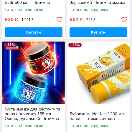
Buttr 500 мл — Інтимне
Зігріваючий - Інтимна змазка
мастило
Готово до відправки
Готово до відправки
930
662
₴
₴
1 051 ₴
748 ₴
Купити
Купити
–11%
–11%
Густа змазка для фістингу та
анального сексу 155 мл -
Лубрикант "Hot Kiss" 200 мл -
Охолоджувальний - Інтимна
Банан - Інтимна змазка
змазка
Готово до відправки
Готово до відправки