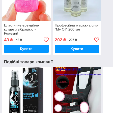
Еластичне ерекційне
Професійна масажна олія
кільце з вібрацією -
"My Oil" 200 мл
Рожевий
43
202
₴
₴
48 ₴
226 ₴
Купити
Купити
Подібні товари компанії