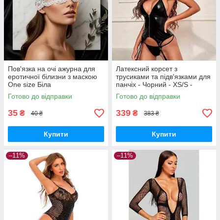
Пов'язка на очі ажурна для
Латексний корсет з
еротичної білизни з маскою
трусиками та підв'язками для
One size Біла
панчіх - Чорний - XS/S -
Еротична білизна
Готово до відправки
Готово до відправки
35
339
₴
₴
40 ₴
383 ₴
Купити
Купити
–11%
–11%