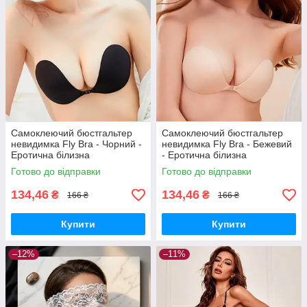
Самоклеючий бюстгальтер
Самоклеючий бюстгальтер
невидимка Fly Bra - Чорний -
невидимка Fly Bra - Бежевий
Еротична білизна
- Еротична білизна
Готово до відправки
Готово до відправки
134,46
134,46
₴
₴
166 ₴
166 ₴
Купити
Купити
–12%
–11%