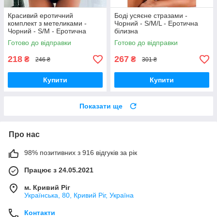
Красивий еротичний
Боді усяєне стразами -
комплект з метеликами -
Чорний - S/M/L - Еротична
Чорний - S/M - Еротична
білизна
білизна
Готово до відправки
Готово до відправки
218
267
₴
₴
246 ₴
301 ₴
Купити
Купити
Показати ще
Про нас
98% позитивних з 916 відгуків за рік
Працює з 24.05.2021
м. Кривий Ріг
Українська, 80, Кривий Ріг, Україна
Контакти