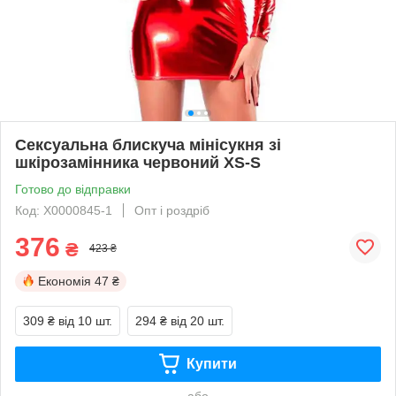
Сексуальна блискуча мінісукня зі
шкірозамінника червоний XS-S
Готово до відправки
Код: X0000845-1
Опт і роздріб
376
₴
423 ₴
Економія
47 ₴
309 ₴
від 10 шт.
294 ₴
від 20 шт.
Купити
або