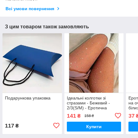
Всі умови повернення
З цим товаром також замовляють
Подарункова упаковка
Ідеальні колготки зі
Ерот
стразами - Бежевий -
на о
2/3(S/M) - Еротична
біли
білизна
141
37
₴
158 ₴
117
₴
Купити