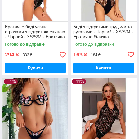
Еротичне боді усіяне
Боді з відкритими грудьми та
стразами з відкритою спиною
рукавами - Чорний - XS/S/M -
- Чорний - XS/S/M - Еротична
Еротична білизна
білизна
Готово до відправки
Готово до відправки
294
163
₴
₴
332 ₴
184 ₴
Купити
Купити
–11%
–11%