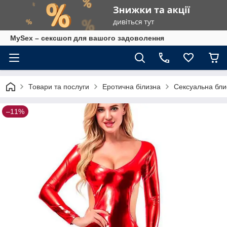
MySex – сексшоп для вашого задоволення
Товари та послуги
Еротична білизна
Сексуальна блис
–11%