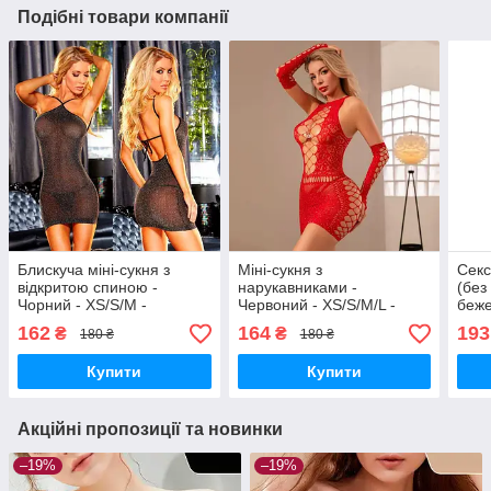
Подібні товари компанії
Блискуча міні-сукня з
Міні-сукня з
Секс
відкритою спиною -
нарукавниками -
(без
Чорний - XS/S/M -
Червоний - XS/S/M/L -
беже
Еротична білизна
Еротична білизна
Ерот
162
164
193
₴
₴
180 ₴
180 ₴
Купити
Купити
Акційні пропозиції та новинки
–19%
–19%