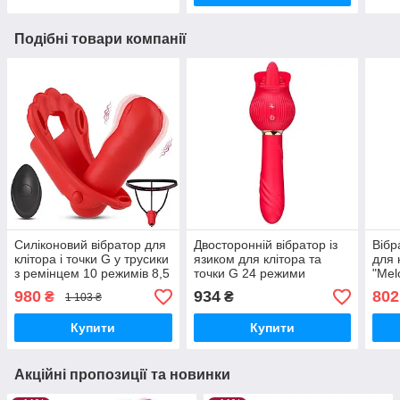
Подібні товари компанії
Силіконовий вібратор для
Двосторонній вібратор із
Вібр
клітора і точки G у трусики
язиком для клітора та
для 
з ремінцем 10 режимів 8,5
точки G 24 режими
"Mel
см Червоний
вібратори Червоний
Зел
980
934
802
₴
₴
1 103 ₴
Купити
Купити
Акційні пропозиції та новинки