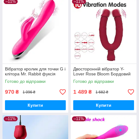
–11%
–11%
Вібратор кролик для точки G і
Двосторонній вібратор Y-
клітора Mr. Rabbit фуксія
Lover Rose Bloom Бордовий
Готово до відправки
Готово до відправки
970
1 489
₴
₴
1 096 ₴
1 682 ₴
Купити
Купити
–11%
–11%