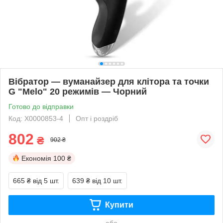
Вібратор — вуманайзер для клітора та точки
G "Melo" 20 режимів — Чорний
Готово до відправки
Код: X0000853-4
Опт і роздріб
802
₴
902 ₴
Економія
100 ₴
665 ₴
від 5 шт.
639 ₴
від 10 шт.
Купити
або