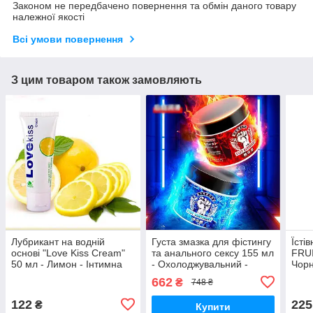
Законом не передбачено повернення та обмін даного товару
належної якості
Всі умови повернення
З цим товаром також замовляють
Лубрикант на водній
Густа змазка для фістингу
Їсті
основі "Love Kiss Cream"
та анального сексу 155 мл
FRU
50 мл - Лимон - Інтимна
- Охолоджувальний -
Чорн
змазка
Інтимна змазка
662
₴
748 ₴
122
225
₴
Купити