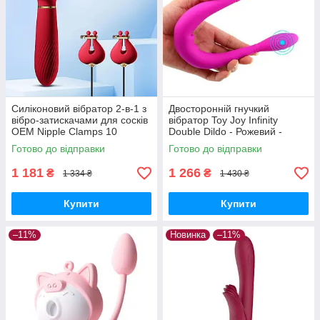
Силіконовий вібратор 2-в-1 з
Двосторонній гнучкий
вібро-затискачами для сосків
вібратор Toy Joy Infinity
OEM Nipple Clamps 10
Double Dildo - Рожевий -
режимів Рожевий
Вібратори
Готово до відправки
Готово до відправки
1 181
1 266
₴
₴
1 334 ₴
1 430 ₴
Купити
Купити
–11%
Новинка
–11%