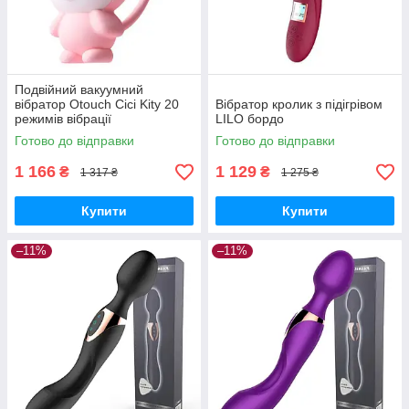
Подвійний вакуумний
вібратор Otouch Cici Kity 20
Вібратор кролик з підігрівом
режимів вібрації
LILO бордо
Готово до відправки
Готово до відправки
1 166
1 129
₴
₴
1 317 ₴
1 275 ₴
Купити
Купити
–11%
–11%