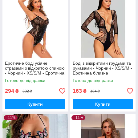
Еротичне боді усіяне
Боді з відкритими грудьми та
стразами з відкритою спиною
рукавами - Чорний - XS/S/M -
- Чорний - XS/S/M - Еротична
Еротична білизна
білизна
Готово до відправки
Готово до відправки
294
163
₴
₴
332 ₴
184 ₴
Купити
Купити
–11%
–11%