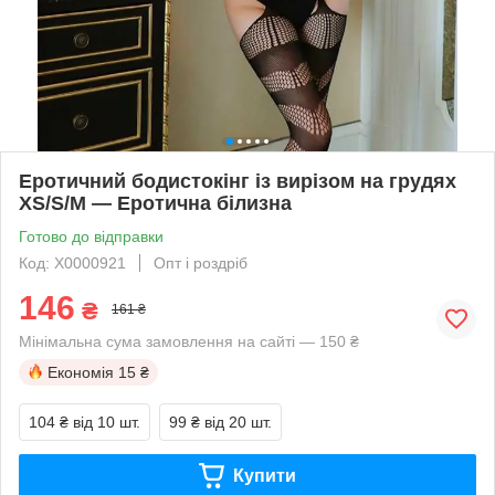
Еротичний бодистокінг із вирізом на грудях
XS/S/M — Еротична білизна
Готово до відправки
Код: X0000921
Опт і роздріб
146
₴
161 ₴
Мінімальна сума замовлення на сайті — 150 ₴
Економія
15 ₴
104 ₴
від 10 шт.
99 ₴
від 20 шт.
Купити