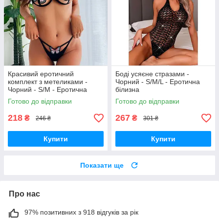
Красивий еротичний
Боді усяєне стразами -
комплект з метеликами -
Чорний - S/M/L - Еротична
Чорний - S/M - Еротична
білизна
білизна
Готово до відправки
Готово до відправки
218
267
₴
₴
246 ₴
301 ₴
Купити
Купити
Показати ще
Про нас
97% позитивних з 918 відгуків за рік