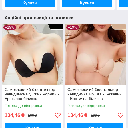
Купити
Купити
Акційні пропозиції та новинки
–19%
–19%
Самоклеючий бюстгальтер
Самоклеючий бюстгальтер
невидимка Fly Bra - Чорний -
невидимка Fly Bra - Бежевий
Еротична білизна
- Еротична білизна
Готово до відправки
Готово до відправки
134,46
134,46
₴
₴
166 ₴
166 ₴
Купити
Купити