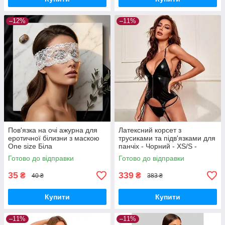
–12%
–11%
Пов'язка на очі ажурна для
Латексний корсет з
еротичної білизни з маскою
трусиками та підв'язками для
One size Біла
панчіх - Чорний - XS/S -
Еротична білизна
Готово до відправки
Готово до відправки
35
339
₴
₴
40 ₴
383 ₴
Купити
Купити
–11%
–11%