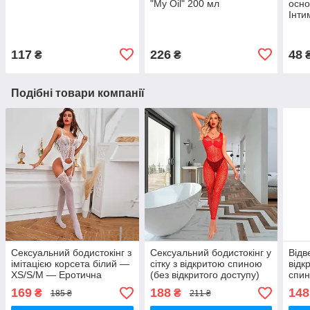
"My Oil" 200 мл
осно
Інти
117
226
48
₴
₴
Подібні товари компанії
Сексуальний бодистокінг з
Сексуальний бодистокінг у
Відв
імітацією корсета білий —
сітку з відкритою спиною
відк
XS/S/M — Еротична
(без відкритого доступу)
спин
білизна
червоний — XS/S/M —
Ерот
169
188
148
₴
₴
185 ₴
211 ₴
Еротична білизна