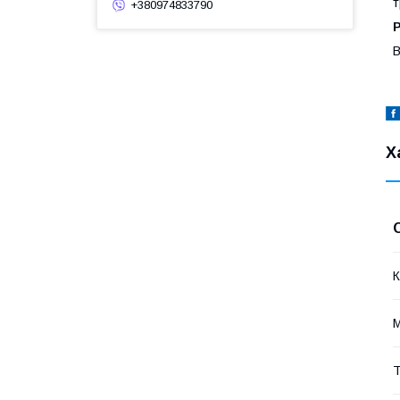
т
+380974833790
Р
В
Х
К
М
Т