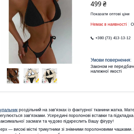
499 ₴
Показати оптові ціни
Немає в наявності
О
+380 (73) 413-13-12
Законом не передбач
належної якості
упальник
роздільний на зав'язках із фактурної тканини жатка. Мате
егулюється зав'язками. Усередині поролонові вставки та підкладк
аксимальної засмаги та чудово підкреслить Вашу фігуру!
ерх — високі місткі трикутники зі знімними поролоновими чашками. 