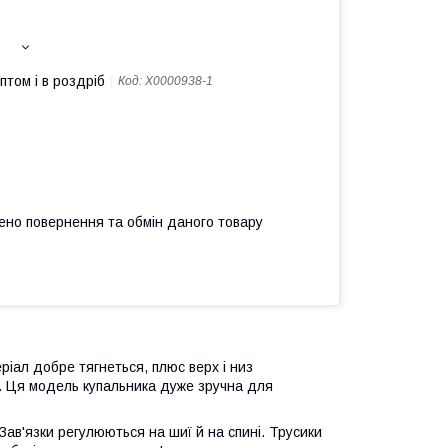
птом і в роздріб
Код:
X0000938-1
ено повернення та обмін даного товару
ріал добре тягнеться, плюс верх і низ
а. Ця модель купальника дуже зручна для
Зав'язки регулюються на шиї й на спині. Трусики