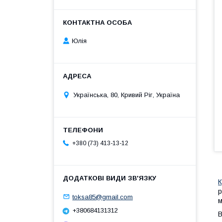
Юлія
Українська, 80, Кривий Ріг, Україна
+380 (73) 413-13-12
К
р
toksa85@gmail.com
м
+380684131312
В