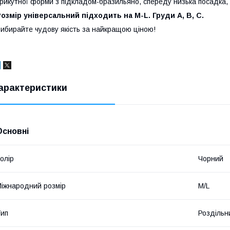
рикутної форми з підкладом-бразильяно, спереду низька посадка, 
озмір універсальний підходить на M-L. Груди A, B, C.
ибирайте чудову якість за найкращою ціною!
арактеристики
Основні
олір
Чорний
іжнародний розмір
M/L
ип
Роздільн