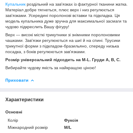
Купальник
роздільний на зав'язках із фактурної тканини жатка.
Матеріал добре тягнеться, плюс верх і низ регулюється
зав'язками. Усередині поролонові вставки та підкладка. Ця
модель купальника дуже зручна для максимальної засмаги та
чудово підкреслить Вашу фігуру!
Верх — високі місткі трикутники зі знімними поролоновими
чашками. Зав'язки регулюються на шиї й на спині. Трусики
трикутної форми з підкладом-бразильяно, спереду низька
посадка, з боків регулюються зав'язками.
Розмір універсальний підходить на M-L. Груди A, B, C.
Вибирайте чудову якість за найкращою ціною!
Приховати
Характеристики
Основні
Колір
Фуксія
Міжнародний розмір
M/L