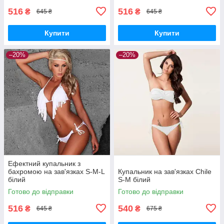
516
516
₴
₴
645 ₴
645 ₴
Купити
Купити
–20%
–20%
Ефектний купальник з
бахромою на зав'язках S-M-L
Купальник на зав'язках Chile
білий
S-M білий
Готово до відправки
Готово до відправки
516
540
₴
₴
645 ₴
675 ₴