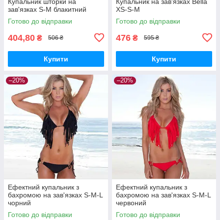
Купальник шторки на
Купальник на зав'язках Bella
зав'язках S-M блакитний
XS-S-M
Готово до відправки
Готово до відправки
404,80
476
₴
₴
506 ₴
595 ₴
Купити
Купити
–20%
–20%
Ефектний купальник з
Ефектний купальник з
бахромою на зав'язках S-M-L
бахромою на зав'язках S-M-L
чорний
червоний
Готово до відправки
Готово до відправки