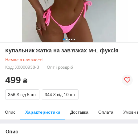
Купальник жатка на зав'язках M-L фуксія
Немає в наявності
Код: X0000938-3
Опт і роздріб
499
₴
356 ₴
від 5 шт.
344 ₴
від 10 шт.
Опис
Характеристики
Доставка
Оплата
Умови 
Опис