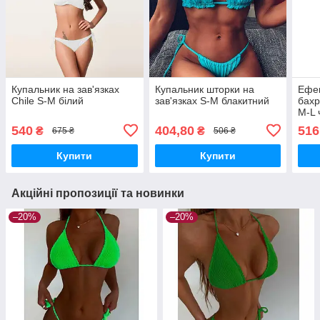
Купальник на зав'язках
Купальник шторки на
Ефек
Chile S-M білий
зав'язках S-M блакитний
бахр
M-L 
540
404,80
516
₴
₴
675 ₴
506 ₴
Купити
Купити
Акційні пропозиції та новинки
–20%
–20%