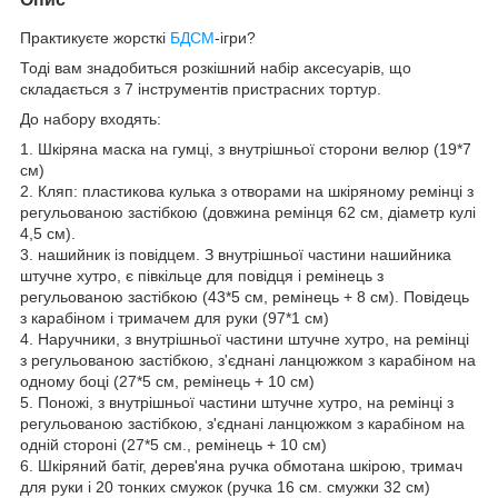
Практикуєте жорсткі
БДСМ
-ігри?
Тоді вам знадобиться розкішний набір аксесуарів, що
складається з 7 інструментів пристрасних тортур.
До набору входять:
1. Шкіряна маска на гумці, з внутрішньої сторони велюр (19*7
см)
2. Кляп: пластикова кулька з отворами на шкіряному ремінці з
регульованою застібкою (довжина ремінця 62 см, діаметр кулі
4,5 см).
3. нашийник із повідцем. З внутрішньої частини нашийника
штучне хутро, є півкільце для повідця і ремінець з
регульованою застібкою (43*5 см, ремінець + 8 см). Повідець
з карабіном і тримачем для руки (97*1 см)
4. Наручники, з внутрішньої частини штучне хутро, на ремінці
з регульованою застібкою, з'єднані ланцюжком з карабіном на
одному боці (27*5 см, ремінець + 10 см)
5. Поножі, з внутрішньої частини штучне хутро, на ремінці з
регульованою застібкою, з'єднані ланцюжком з карабіном на
одній стороні (27*5 см., ремінець + 10 см)
6. Шкіряний батіг, дерев'яна ручка обмотана шкірою, тримач
для руки і 20 тонких смужок (ручка 16 см. смужки 32 см)