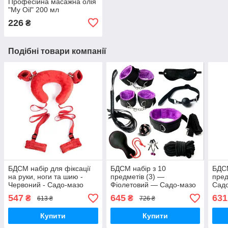
Професійна масажна олія
"My Oil" 200 мл
226
₴
Подібні товари компанії
БДСМ набір для фіксації
БДСМ набір з 10
БДСМ
на руки, ноги та шию -
предметів (3) —
пред
Червоний - Садо-мазо
Фіолетовий — Садо-мазо
Сад
547
645
631
₴
₴
613 ₴
726 ₴
Купити
Купити