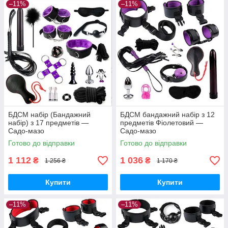
–11%
–11%
БДСМ набір (Бандажний
БДСМ бандажний набір з 12
набір) з 17 предметів —
предметів Фіолетовий —
Садо-мазо
Садо-мазо
Готово до відправки
Готово до відправки
1 112
1 036
₴
₴
1 256 ₴
1 170 ₴
Купити
Купити
–11%
–11%