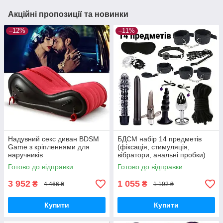
Акційні пропозиції та новинки
–12%
–11%
Надувний секс диван BDSM
БДСМ набір 14 предметів
Game з кріпленнями для
(фіксація, стимуляція,
наручників
вібратори, анальні пробки)
Чорний
Готово до відправки
Готово до відправки
3 952
1 055
₴
₴
4 466 ₴
1 192 ₴
Купити
Купити