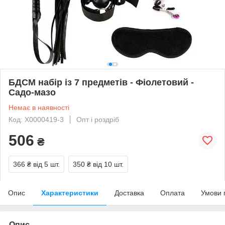
БДСМ набір із 7 предметів - Фіолетовий -
Садо-мазо
Немає в наявності
Код: X0000419-3
Опт і роздріб
506
₴
366 ₴
від 5 шт.
350 ₴
від 10 шт.
Опис
Характеристики
Доставка
Оплата
Умови 
Опис