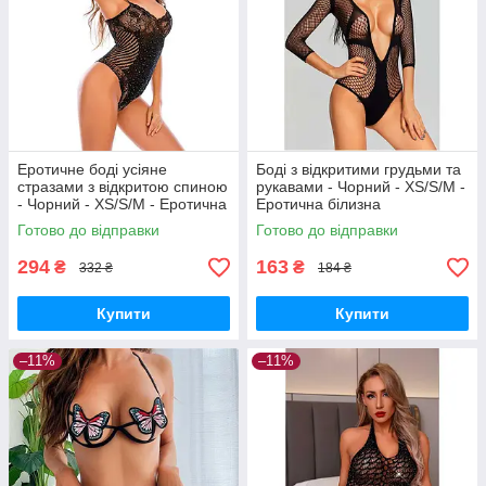
Еротичне боді усіяне
Боді з відкритими грудьми та
стразами з відкритою спиною
рукавами - Чорний - XS/S/M -
- Чорний - XS/S/M - Еротична
Еротична білизна
білизна
Готово до відправки
Готово до відправки
294
163
₴
₴
332 ₴
184 ₴
Купити
Купити
–11%
–11%