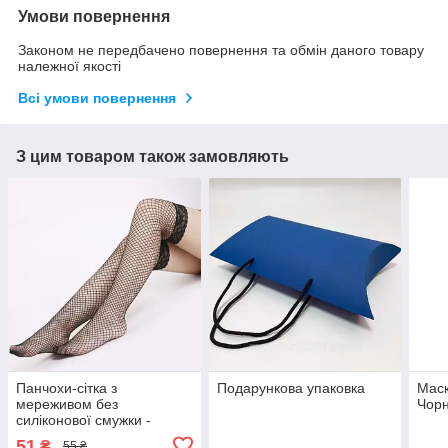
Умови повернення
Законом не передбачено повернення та обмін даного товару
належної якості
Всі умови повернення
З цим товаром також замовляють
Панчохи-сітка з
Подарункова упаковка
Маск
мереживом без
Чорн
силіконової смужки -
Чорний - XS/S - Еротична
51
₴
55 ₴