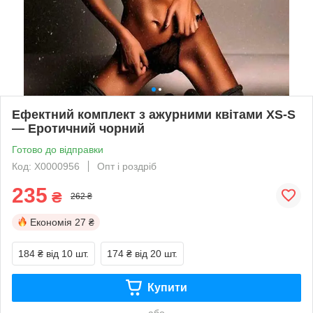
Ефектний комплект з ажурними квітами XS-S
— Еротичний чорний
Готово до відправки
Код: X0000956
Опт і роздріб
235
₴
262 ₴
Економія
27 ₴
184 ₴
від 10 шт.
174 ₴
від 20 шт.
Купити
або