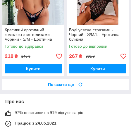
Красивий еротичний
Боді усяєне стразами -
комплект з метеликами -
Чорний - S/M/L - Еротична
Чорний - S/M - Еротична
білизна
білизна
Готово до відправки
Готово до відправки
218
267
₴
₴
246 ₴
301 ₴
Купити
Купити
Показати ще
Про нас
97% позитивних з 919 відгуків за рік
Працює з 24.05.2021