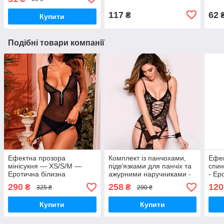
білизна
117
62
₴
Купити
Подібні товари компанії
Ефектна прозора
Комплект із панчохами,
Ефек
мінісукня — XS/S/M —
підв'язками для панчіх та
спин
Еротична білизна
ажурними наручниками -
- Ер
Чорний - XS/S - Еротична
290
258
120
₴
₴
325 ₴
290 ₴
білизна
Купити
Купити