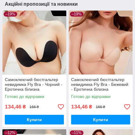
Акційні пропозиції та новинки
–19%
–19%
Самоклеючий бюстгальтер
Самоклеючий бюстгальтер
невидимка Fly Bra - Чорний -
невидимка Fly Bra - Бежевий
Еротична білизна
- Еротична білизна
Готово до відправки
Готово до відправки
134,46
134,46
₴
₴
166 ₴
166 ₴
Купити
Купити
–12%
–11%