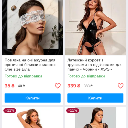
Пов'язка на очі ажурна для
Латексний корсет з
еротичної білизни з маскою
трусиками та підв'язками для
One size Біла
панчіх - Чорний - XS/S -
Еротична білизна
Готово до відправки
Готово до відправки
35
339
₴
₴
40 ₴
383 ₴
Купити
Купити
–11%
–11%