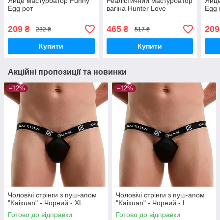
Яйце мастурбатор Funny
Реалістичний мастурбатор
Яйце
Egg рот
вагіна Hunter Love
Egg 
209
465
209
₴
₴
232 ₴
517 ₴
Купити
Купити
Акційні пропозиції та новинки
–12%
–12%
Чоловічі стрінги з пуш-апом
Чоловічі стрінги з пуш-апом
"Kaixuan" - Чорний - XL
"Kaixuan" - Чорний - L
Готово до відправки
Готово до відправки