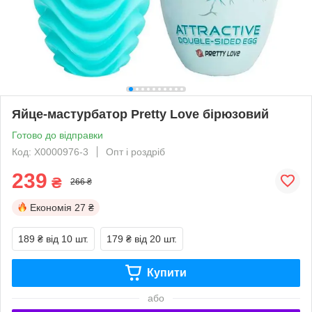
Яйце-мастурбатор Pretty Love бірюзовий
Готово до відправки
Код: X0000976-3
Опт і роздріб
239
₴
266 ₴
Економія
27 ₴
189 ₴
від 10 шт.
179 ₴
від 20 шт.
Купити
або