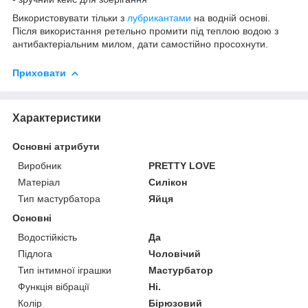
Використовувати тільки з
лубрикантами
на водній основі.
Після використання ретельно промити під теплою водою з
антибактеріальним милом, дати самостійно просохнути.
Приховати
Характеристики
Основні атрибути
Виробник
PRETTY LOVE
Матеріал
Силікон
Тип мастурбатора
Яйця
Основні
Водостійкість
Да
Підлога
Чоловічий
Тип інтимної іграшки
Мастурбатор
Функція вібрації
Ні.
Колір
Бірюзовий