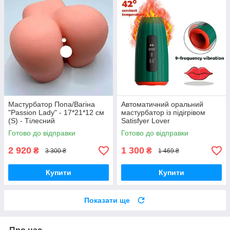
Мастурбатор Попа/Вагіна
Автоматичний оральний
"Passion Lady" - 17*21*12 см
мастурбатор із підігрівом
(S) - Тілесний
Satisfyer Lover
Готово до відправки
Готово до відправки
2 920
1 300
₴
₴
3 300 ₴
1 469 ₴
Купити
Купити
Показати ще