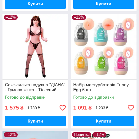
Купити
Купити
–12%
–12%
Секс-лялька надувна "ДІАНА"
Набір мастурбаторів Funny
- Гумова жінка - Тілесний
Egg 6 шт.
Готово до відправки
Готово до відправки
1 575
1 091
₴
₴
1 780 ₴
1 233 ₴
Купити
Купити
–12%
Новинка
–12%