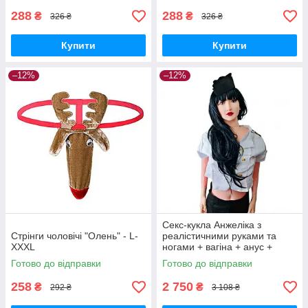
288
288
₴
₴
326 ₴
326 ₴
Купити
Купити
–12%
–12%
Секс-кукла Анжеліка з
Стрінги чоловічі "Олень" - L-
реалістичними руками та
XXXL
ногами + вагіна + анус +
вібрація + насос + мастило
Готово до відправки
Готово до відправки
258
2 750
₴
₴
292 ₴
3 108 ₴