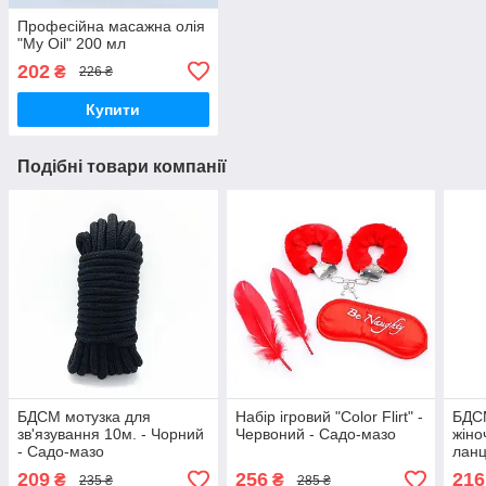
Професійна масажна олія
"My Oil" 200 мл
202
₴
226 ₴
Купити
Подібні товари компанії
БДСМ мотузка для
Набір ігровий "Color Flirt" -
БДСМ
зв'язування 10м. - Чорний
Червоний - Садо-мазо
жіно
- Садо-мазо
ланц
- Са
209
256
216
₴
₴
235 ₴
285 ₴