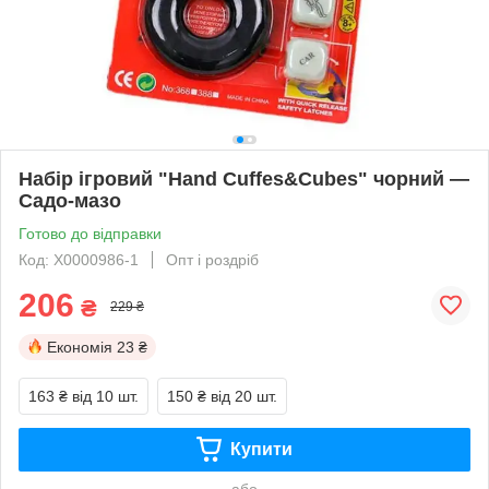
Набір ігровий "Hand Cuffes&Cubes" чорний —
Садо-мазо
Готово до відправки
Код: X0000986-1
Опт і роздріб
206
₴
229 ₴
Економія
23 ₴
163 ₴
від 10 шт.
150 ₴
від 20 шт.
Купити
або