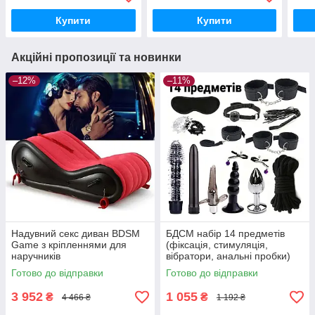
Купити
Купити
Акційні пропозиції та новинки
–12%
–11%
Надувний секс диван BDSM
БДСМ набір 14 предметів
Game з кріпленнями для
(фіксація, стимуляція,
наручників
вібратори, анальні пробки)
Чорний
Готово до відправки
Готово до відправки
3 952
1 055
₴
₴
4 466 ₴
1 192 ₴