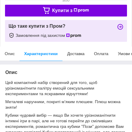
Купити з
Що таке купити з Пром?
Замовлення під захистом
Опис
Характеристики
Доставка
Оплата
Умови 
Опис
Цей компактний набір створений для того, щоб
урізноманітнити палітру емоцій сексуальними
експериментами та яскравими відчуттями!
Металеві наручники, покриті м'яким плюшем. Плюш можна
зняти!
Кубики чудовий вибір — якщо Ви хочете урізноманітнити
інтимні ігри в парі, але не готові перейти до сміливіших
експериментів, романтична гра кубики "Пози" допоможе Вам
скрасити дозвілля! Кубик виготовлений із міцного, але легкого