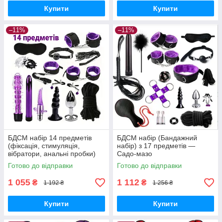
Купити
Купити
–11%
–11%
БДСМ набір 14 предметів
БДСМ набір (Бандажний
(фіксація, стимуляція,
набір) з 17 предметів —
вібратори, анальні пробки)
Садо-мазо
Фіолетовий
Готово до відправки
Готово до відправки
1 055
1 112
₴
₴
1 192 ₴
1 256 ₴
Купити
Купити