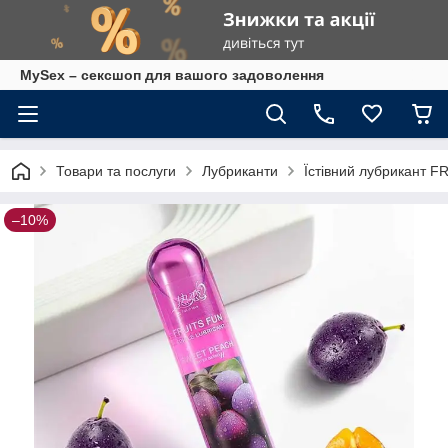
MySex – сексшоп для вашого задоволення
Товари та послуги
Лубриканти
Їстівний лубрикант F
–10%