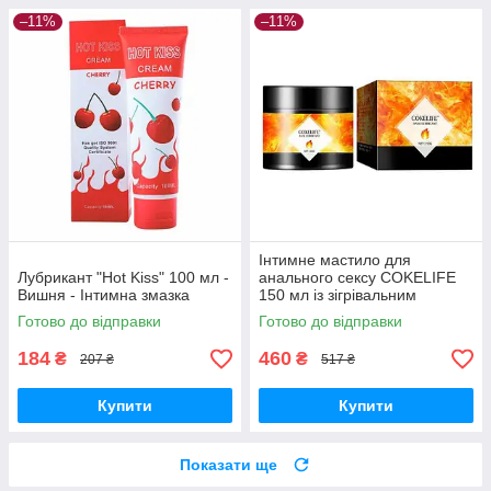
–11%
–11%
Інтимне мастило для
Лубрикант "Hot Kiss" 100 мл -
анального сексу COKELIFE
Вишня - Інтимна змазка
150 мл із зігрівальним
ефектом
Готово до відправки
Готово до відправки
184
460
₴
₴
207 ₴
517 ₴
Купити
Купити
Показати ще