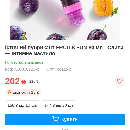
Їстівний лубрикант FRUITS FUN 80 мл - Слива
— Інтимне мастило
Готово до відправки
Код: X00000123-8
Опт і роздріб
202
₴
225 ₴
Економія
23 ₴
158 ₴
від 10 шт.
147 ₴
від 20 шт.
Купити
або