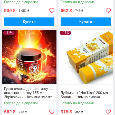
Готово до відправки
Готово до відправки
930
662
₴
₴
1 051 ₴
748 ₴
Купити
Купити
–11%
–11%
Густа змазка для фістингу та
анального сексу 155 мл -
Лубрикант "Hot Kiss" 200 мл -
Зігріваючий - Інтимна змазка
Банан - Інтимна змазка
Готово до відправки
Готово до відправки
662
315
₴
₴
748 ₴
355 ₴