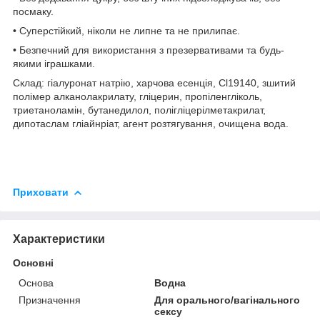
посмаку.
• Суперстійкий, ніколи не липне та не прилипає.
• Безпечний для використання з презервативами та будь-
якими іграшками.
Склад: гіалуронат натрію, харчова есенція, Cl19140, зшитий
полімер алканолакрилату, гліцерин, пропіленгліколь,
триетаноламін, бутанедилол, полігліцерілметакрилат,
дипотаслам гліайнріат, агент розтягування, очищена вода.
Приховати
Характеристики
Основні
Основа
Водна
Призначення
Для орального/вагінального
сексу