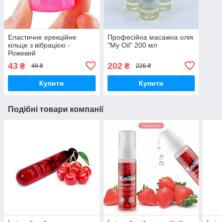
Еластичне ерекційне
Професійна масажна олія
кільце з вібрацією -
"My Oil" 200 мл
Рожевий
43
202
₴
₴
48 ₴
226 ₴
Купити
Купити
Подібні товари компанії