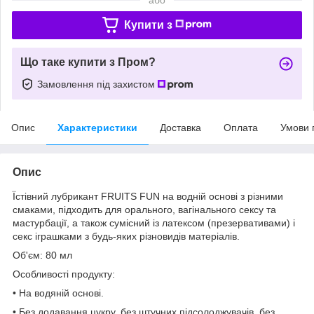
Купити з
Що таке купити з Пром?
Замовлення під захистом
Опис
Характеристики
Доставка
Оплата
Умови 
Опис
Їстівний лубрикант FRUITS FUN на водній основі з різними
смаками, підходить для орального, вагінального сексу та
мастурбації, а також сумісний із латексом (презервативами) і
секс іграшками з будь-яких різновидів матеріалів.
Об'єм: 80 мл
Особливості продукту:
• На водяній основі.
• Без додавання цукру, без штучних підсолоджувачів, без