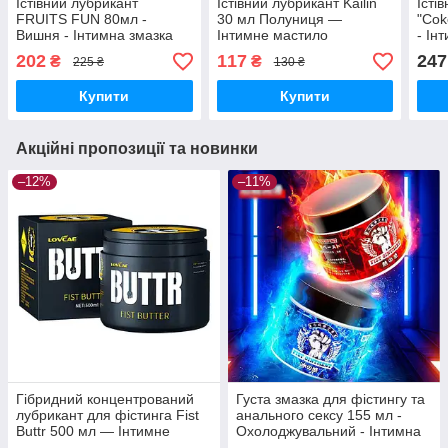
Їстівний лубрикант
Їстівний лубрикант Kailin
Їсті
FRUITS FUN 80мл -
30 мл Полуниця —
"Cok
Вишня - Інтимна змазка
Інтимне мастило
- Ін
202
117
247
₴
₴
225 ₴
130 ₴
Купити
Купити
Акційні пропозиції та новинки
–12%
–11%
Гібридний концентрований
Густа змазка для фістингу та
лубрикант для фістинга Fist
анального сексу 155 мл -
Buttr 500 мл — Інтимне
Охолоджувальний - Інтимна
мастило
змазка