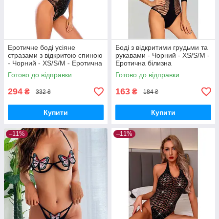
Еротичне боді усіяне
Боді з відкритими грудьми та
стразами з відкритою спиною
рукавами - Чорний - XS/S/M -
- Чорний - XS/S/M - Еротична
Еротична білизна
білизна
Готово до відправки
Готово до відправки
294
163
₴
₴
332 ₴
184 ₴
Купити
Купити
–11%
–11%