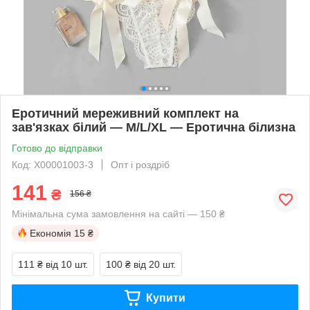
Еротичний мереживний комплект на
зав'язках білий — M/L/XL — Еротична білизна
Готово до відправки
Код: X00001003-3
Опт і роздріб
141
₴
156 ₴
Мінімальна сума замовлення на сайті — 150 ₴
Економія
15 ₴
111 ₴
від 10 шт.
100 ₴
від 20 шт.
Купити