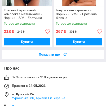
Красивий еротичний
Боді усяєне стразами -
комплект з метеликами -
Чорний - S/M/L - Еротична
Чорний - S/M - Еротична
білизна
білизна
Готово до відправки
Готово до відправки
218
267
₴
₴
246 ₴
301 ₴
Купити
Купити
Показати ще
Про нас
97% позитивних з 918 відгуків за рік
Працює з 24.05.2021
м. Кривий Ріг
Українська, 80, Кривий Ріг, Україна