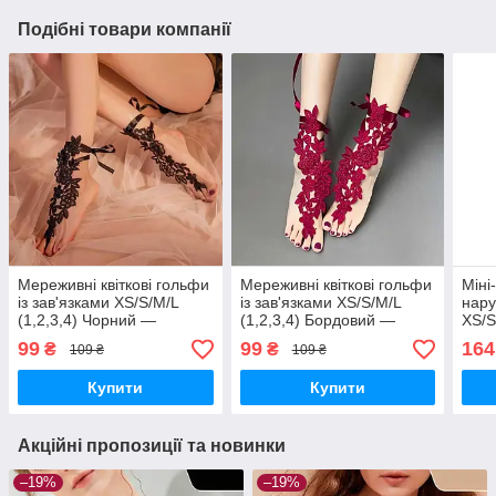
Подібні товари компанії
Мереживні квіткові гольфи
Мереживні квіткові гольфи
Міні
із зав'язками XS/S/М/L
із зав'язками XS/S/М/L
нару
(1,2,3,4) Чорний —
(1,2,3,4) Бордовий —
XS/S
Еротична білизна
Еротична білизна
біли
99
99
164
₴
₴
109 ₴
109 ₴
Купити
Купити
Акційні пропозиції та новинки
–19%
–19%