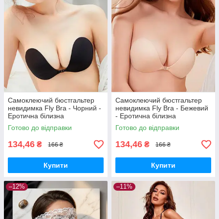
Самоклеючий бюстгальтер
Самоклеючий бюстгальтер
невидимка Fly Bra - Чорний -
невидимка Fly Bra - Бежевий
Еротична білизна
- Еротична білизна
Готово до відправки
Готово до відправки
134,46
134,46
₴
₴
166 ₴
166 ₴
Купити
Купити
–12%
–11%