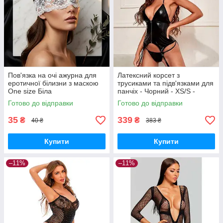
Пов'язка на очі ажурна для
Латексний корсет з
еротичної білизни з маскою
трусиками та підв'язками для
One size Біла
панчіх - Чорний - XS/S -
Еротична білизна
Готово до відправки
Готово до відправки
35
339
₴
₴
40 ₴
383 ₴
Купити
Купити
–11%
–11%