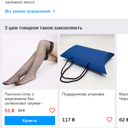
належної якості
Всі умови повернення
З цим товаром також замовляють
Панчохи-сітка з
Подарункова упаковка
Маск
мереживом без
Чорн
силіконової смужки -
Чорний - XS/S - Еротична
51
₴
55 ₴
білизна
117
62
₴
Купити