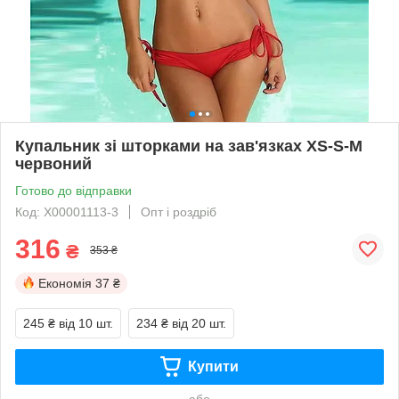
Купальник зі шторками на зав'язках XS-S-M
червоний
Готово до відправки
Код: X00001113-3
Опт і роздріб
316
₴
353 ₴
Економія
37 ₴
245 ₴
від 10 шт.
234 ₴
від 20 шт.
Купити
або