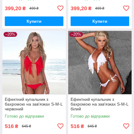
399,20
399,20
₴
₴
499 ₴
499 ₴
Купити
Купити
–20%
–20%
Ефектний купальник з
Ефектний купальник з
бахромою на зав'язках S-M-L
бахромою на зав'язках S-M-L
червоний
білий
Готово до відправки
Готово до відправки
516
516
₴
₴
645 ₴
645 ₴