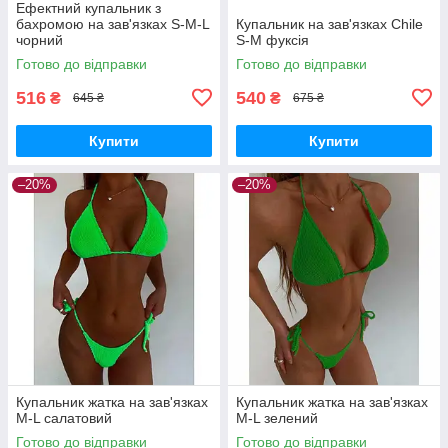
Ефектний купальник з
бахромою на зав'язках S-M-L
Купальник на зав'язках Chile
чорний
S-M фуксія
Готово до відправки
Готово до відправки
516
540
₴
₴
645 ₴
675 ₴
Купити
Купити
–20%
–20%
Купальник жатка на зав'язках
Купальник жатка на зав'язках
M-L салатовий
M-L зелений
Готово до відправки
Готово до відправки