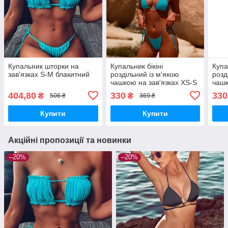
Купальник шторки на
Купальник бікіні
Купа
зав'язках S-M блакитний
роздільний із м'якою
розд
чашкою на зав'язках XS-S
чашк
блакитний
біли
404,80
330
330
₴
₴
506 ₴
369 ₴
Купити
Купити
Акційні пропозиції та новинки
–20%
–20%