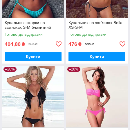
Купальник шторки на
Купальник на зав'язках Bella
зав'язках S-M блакитний
XS-S-M
Готово до відправки
Готово до відправки
404,80
476
₴
₴
506 ₴
595 ₴
Купити
Купити
–20%
–20%