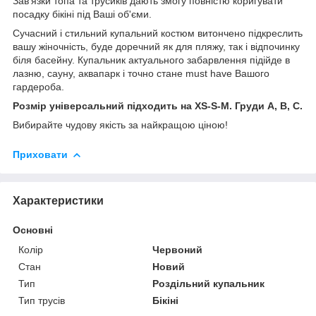
Зав'язки топа та трусиків дають змогу повністю коригувати
посадку бікіні під Ваші об'єми.
Сучасний і стильний купальний костюм витончено підкреслить
вашу жіночність, буде доречний як для пляжу, так і відпочинку
біля басейну. Купальник актуального забарвлення підійде в
лазню, сауну, аквапарк і точно стане must have Вашого
гардероба.
Розмір універсальний підходить на XS-S-M. Груди A, B, C.
Вибирайте чудову якість за найкращою ціною!
Приховати
Характеристики
Основні
Колір
Червоний
Стан
Новий
Тип
Роздільний купальник
Тип трусів
Бікіні