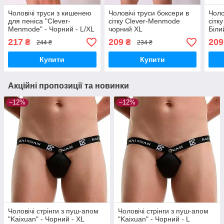
Чоловічі труси з кишенею
Чоловічі труси боксери в
Чоло
для пеніса "Clever-
сітку Clever-Menmode
сітк
Menmode" - Чорний - L/XL
чорний XL
Біли
217
209
209
₴
₴
244 ₴
234 ₴
Купити
Купити
Акційні пропозиції та новинки
–12%
–12%
Чоловічі стрінги з пуш-апом
Чоловічі стрінги з пуш-апом
"Kaixuan" - Чорний - XL
"Kaixuan" - Чорний - L