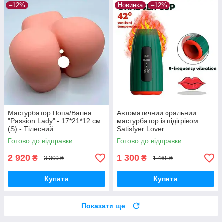
–12%
Новинка
–12%
Мастурбатор Попа/Вагіна
Автоматичний оральний
"Passion Lady" - 17*21*12 см
мастурбатор із підігрівом
(S) - Тілесний
Satisfyer Lover
Готово до відправки
Готово до відправки
2 920
1 300
₴
₴
3 300 ₴
1 469 ₴
Купити
Купити
Показати ще