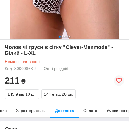
Чоловічі труси в сітку "Clever-Menmode" -
Білий - L-XL
Немає в наявності
Код: X0000668-2
Опт і роздріб
211
₴
149 ₴
від 10 шт.
144 ₴
від 20 шт.
пис
Характеристики
Доставка
Оплата
Умови пове
Опис