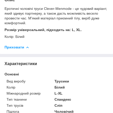
Еротичні чоловічі труси Clever-Menmode - це чудовий варіант,
який здивує партнерку, а також дасть можливість весело
провести час. М'який матеріал приємний тілу, виріб дуже
комфортний.
Розмір універсальний, підходить на: L, XL.
Колір: Білий
Приховати
Характеристики
Основні
Вид виробу
Трусики
Колір
Білий
Міжнародний розмір
L-XL
Тип тканини
Спандекс
Тип трусів
Сліп
Підлога
Чоловічий