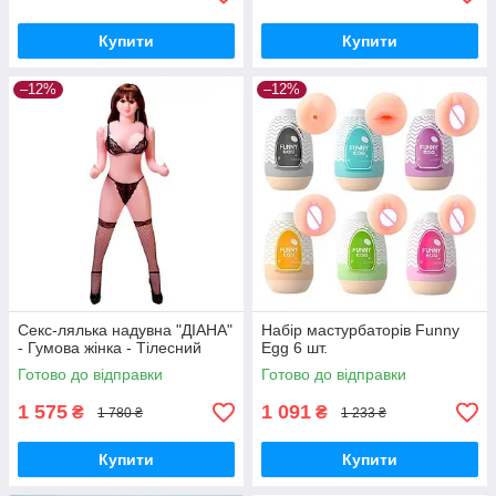
Купити
Купити
–12%
–12%
Секс-лялька надувна "ДІАНА"
Набір мастурбаторів Funny
- Гумова жінка - Тілесний
Egg 6 шт.
Готово до відправки
Готово до відправки
1 575
1 091
₴
₴
1 780 ₴
1 233 ₴
Купити
Купити