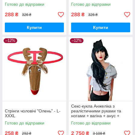
Готово до відправки
Готово до відправки
288
288
₴
₴
326 ₴
326 ₴
Купити
Купити
–12%
–12%
Секс-кукла Анжеліка з
Стрінги чоловічі "Олень" - L-
реалістичними руками та
XXXL
ногами + вагіна + анус +
вібрація + насос + мастило
Готово до відправки
Готово до відправки
258
2 750
₴
₴
292 ₴
3 108 ₴