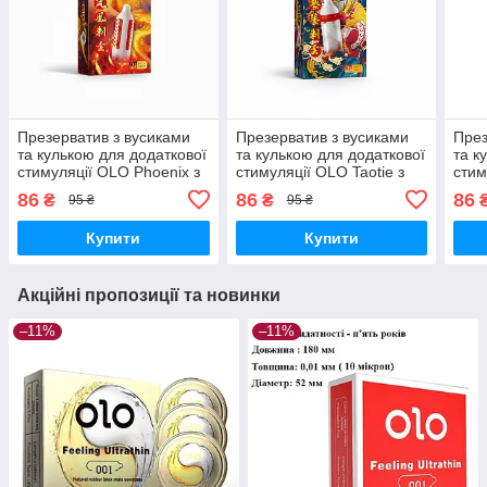
Презерватив з вусиками
Презерватив з вусиками
През
та кулькою для додаткової
та кулькою для додаткової
та к
стимуляції OLO Phoenix з
стимуляції OLO Taotie з
стим
силіконовою змазкою 1 шт.
силіконовою змазкою 1 шт.
силі
86
86
86
₴
₴
95 ₴
95 ₴
Купити
Купити
Акційні пропозиції та новинки
–11%
–11%