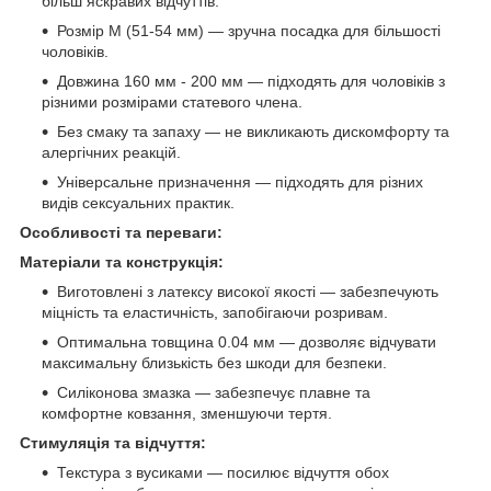
більш яскравих відчуттів.
Розмір M (51-54 мм) — зручна посадка для більшості
чоловіків.
Довжина 160 мм - 200 мм — підходять для чоловіків з
різними розмірами статевого члена.
Без смаку та запаху — не викликають дискомфорту та
алергічних реакцій.
Універсальне призначення — підходять для різних
видів сексуальних практик.
Особливості та переваги:
Матеріали та конструкція:
Виготовлені з латексу високої якості — забезпечують
міцність та еластичність, запобігаючи розривам.
Оптимальна товщина 0.04 мм — дозволяє відчувати
максимальну близькість без шкоди для безпеки.
Силіконова змазка — забезпечує плавне та
комфортне ковзання, зменшуючи тертя.
Стимуляція та відчуття:
Текстура з вусиками — посилює відчуття обох