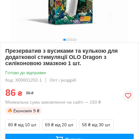
Презерватив з вусиками та кулькою для
додаткової стимуляції OLO Dragon з
силіконовою змазкою 1 шт.
Готово до відправки
Код: X00001202-1
Опт і роздріб
86
₴
95 ₴
Мінімальна сума замовлення на сайті — 150 ₴
Економія
9 ₴
80 ₴
від 10 шт.
69 ₴
від 20 шт.
58 ₴
від 30 шт.