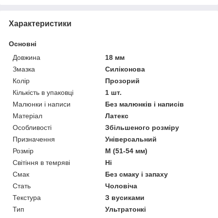
Характеристики
Основні
Довжина
18 мм
Змазка
Силіконова
Колір
Прозорий
Кількість в упаковці
1 шт.
Малюнки і написи
Без малюнків і написів
Матеріал
Латекс
Особливості
Збільшеного розміру
Призначення
Універсальний
Розмір
M (51-54 мм)
Світіння в темряві
Ні
Смак
Без смаку і запаху
Стать
Чоловіча
Текстура
З вусиками
Тип
Ультратонкі