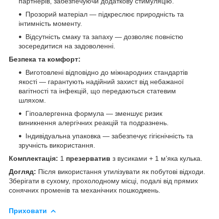
партнерів, забезпечуючи додаткову стимуляцію.
Прозорий матеріал — підкреслює природність та
інтимність моменту.
Відсутність смаку та запаху — дозволяє повністю
зосередитися на задоволенні.
Безпека та комфорт:
Виготовлені відповідно до міжнародних стандартів
якості — гарантують надійний захист від небажаної
вагітності та інфекцій, що передаються статевим
шляхом.
Гіпоалергенна формула — зменшує ризик
виникнення алергічних реакцій та подразнень.
Індивідуальна упаковка — забезпечує гігієнічність та
зручність використання.
Комплектація:
1
презерватив
з вусиками + 1 мʼяка кулька.
Догляд:
Після використання утилізувати як побутові відходи.
Зберігати в сухому, прохолодному місці, подалі від прямих
сонячних променів та механічних пошкоджень.
Приховати