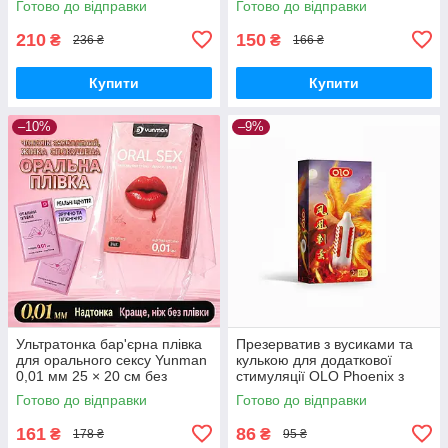
Готово до відправки
Готово до відправки
210
150
₴
₴
236 ₴
166 ₴
Купити
Купити
–10%
–9%
Ультратонка бар'єрна плівка
Презерватив з вусиками та
для орального сексу Yunman
кулькою для додаткової
0,01 мм 25 × 20 см без
стимуляції OLO Phoenix з
запаху 3 шт.
силіконовою змазкою 1 шт.
Готово до відправки
Готово до відправки
161
86
₴
₴
178 ₴
95 ₴