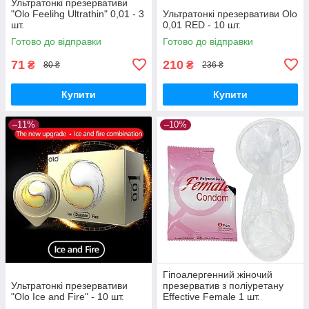
Ультратонкі презервативи
"Olo Feelihg Ultrathin" 0,01 - 3
Ультратонкі презервативи Olo
шт.
0,01 RED - 10 шт.
Готово до відправки
Готово до відправки
71
210
₴
₴
80 ₴
236 ₴
Купити
Купити
–11%
–10%
Гіпоалергенний жіночий
Ультратонкі презервативи
презерватив з поліуретану
"Olo Ice and Fire" - 10 шт.
Effective Female 1 шт.