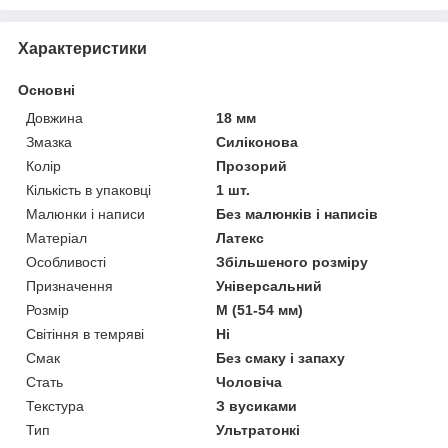
Характеристики
Основні
Довжина
18 мм
Змазка
Силіконова
Колір
Прозорий
Кількість в упаковці
1 шт.
Малюнки і написи
Без малюнків і написів
Матеріал
Латекс
Особливості
Збільшеного розміру
Призначення
Універсальний
Розмір
M (51-54 мм)
Світіння в темряві
Ні
Смак
Без смаку і запаху
Стать
Чоловіча
Текстура
З вусиками
Тип
Ультратонкі