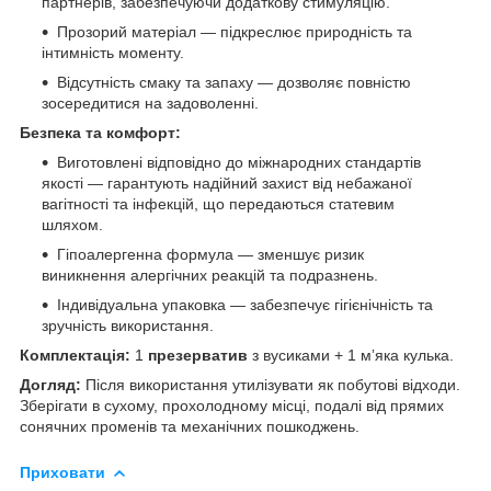
партнерів, забезпечуючи додаткову стимуляцію.
Прозорий матеріал — підкреслює природність та
інтимність моменту.
Відсутність смаку та запаху — дозволяє повністю
зосередитися на задоволенні.
Безпека та комфорт:
Виготовлені відповідно до міжнародних стандартів
якості — гарантують надійний захист від небажаної
вагітності та інфекцій, що передаються статевим
шляхом.
Гіпоалергенна формула — зменшує ризик
виникнення алергічних реакцій та подразнень.
Індивідуальна упаковка — забезпечує гігієнічність та
зручність використання.
Комплектація:
1
презерватив
з вусиками + 1 мʼяка кулька.
Догляд:
Після використання утилізувати як побутові відходи.
Зберігати в сухому, прохолодному місці, подалі від прямих
сонячних променів та механічних пошкоджень.
Приховати