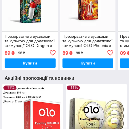
Презерватив з вусиками
Презерватив з вусиками
През
та кулькою для додаткової
та кулькою для додаткової
та к
стимуляції OLO Dragon з
стимуляції OLO Phoenix з
стим
силіконовою змазкою 1 шт.
силіконовою змазкою 1 шт.
силі
89
89
89
₴
₴
98 ₴
98 ₴
Купити
Купити
Акційні пропозиції та новинки
–11%
–11%