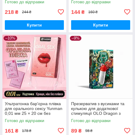
Готово до відправки
Готово до відправки
218
144
₴
₴
244 ₴
160 ₴
Купити
Купити
–10%
–9%
Ультратонка бар'єрна плівка
Презерватив з вусиками та
для орального сексу Yunman
кулькою для додаткової
0,01 мм 25 × 20 см без
стимуляції OLO Dragon з
запаху 3 шт.
силіконовою змазкою 1 шт.
Готово до відправки
Готово до відправки
161
89
₴
₴
178 ₴
98 ₴