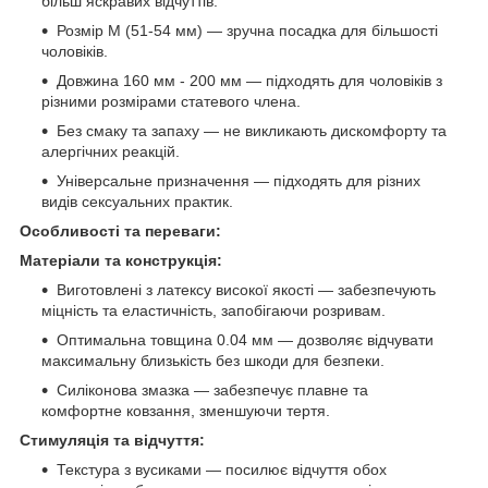
більш яскравих відчуттів.
Розмір M (51-54 мм) — зручна посадка для більшості
чоловіків.
Довжина 160 мм - 200 мм — підходять для чоловіків з
різними розмірами статевого члена.
Без смаку та запаху — не викликають дискомфорту та
алергічних реакцій.
Універсальне призначення — підходять для різних
видів сексуальних практик.
Особливості та переваги:
Матеріали та конструкція:
Виготовлені з латексу високої якості — забезпечують
міцність та еластичність, запобігаючи розривам.
Оптимальна товщина 0.04 мм — дозволяє відчувати
максимальну близькість без шкоди для безпеки.
Силіконова змазка — забезпечує плавне та
комфортне ковзання, зменшуючи тертя.
Стимуляція та відчуття:
Текстура з вусиками — посилює відчуття обох