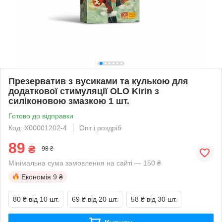
Презерватив з вусиками та кулькою для
додаткової стимуляції OLO Kirin з
силіконовою змазкою 1 шт.
Готово до відправки
Код: X00001202-4
Опт і роздріб
89
₴
98 ₴
Мінімальна сума замовлення на сайті — 150 ₴
Економія
9 ₴
80 ₴
від 10 шт.
69 ₴
від 20 шт.
58 ₴
від 30 шт.