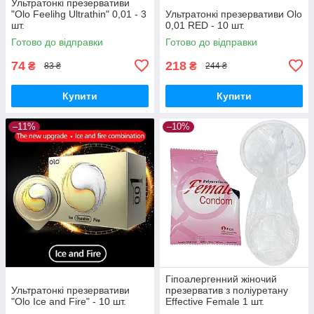
Ультратонкі презервативи
"Olo Feelihg Ultrathin" 0,01 - 3
Ультратонкі презервативи Olo
шт.
0,01 RED - 10 шт.
Готово до відправки
Готово до відправки
74
218
₴
₴
83 ₴
244 ₴
Купити
Купити
–11%
–10%
Гіпоалергенний жіночий
Ультратонкі презервативи
презерватив з поліуретану
"Olo Ice and Fire" - 10 шт.
Effective Female 1 шт.