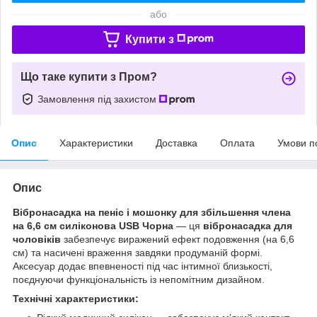
або
Купити з
Що таке купити з Пром?
Замовлення під захистом
Опис
Характеристики
Доставка
Оплата
Умови п
Опис
Вібронасадка на пеніс і мошонку для збільшення члена
на 6,6 см силіконова USB Чорна
— ця
вібронасадка для
чоловіків
забезпечує виражений ефект подовження (на 6,6
см) та насичені враження завдяки продуманій формі.
Аксесуар додає впевненості під час інтимної близькості,
поєднуючи функціональність із непомітним дизайном.
Технічні характеристики: