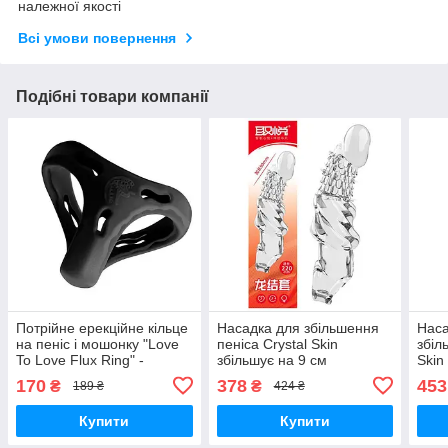
належної якості
Всі умови повернення
Подібні товари компанії
Потрійне ерекційне кільце
Насадка для збільшення
Наса
на пеніс і мошонку "Love
пеніса Crystal Skin
збіл
To Love Flux Ring" -
збільшує на 9 см
Skin
Чорний
збіл
170
378
453
₴
₴
189 ₴
424 ₴
Купити
Купити