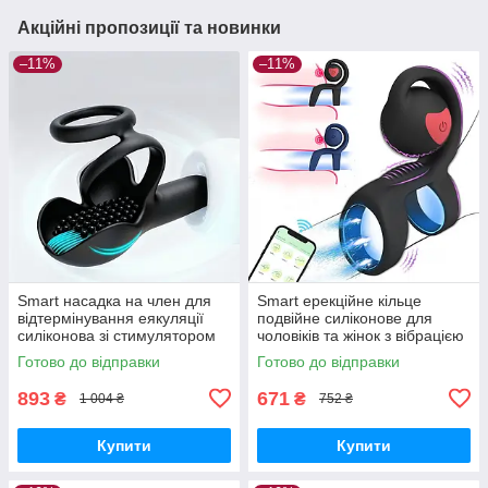
Акційні пропозиції та новинки
–11%
–11%
Smart насадка на член для
Smart ерекційне кільце
відтермінування еякуляції
подвійне силіконове для
силіконова зі стимулятором
чоловіків та жінок з вібрацією
мошонки Чорна
та додатковою стимуляцією
Готово до відправки
Готово до відправки
Чорне
893
671
₴
₴
1 004 ₴
752 ₴
Купити
Купити