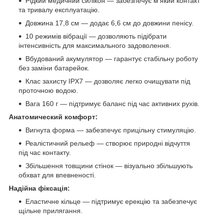
Рідкий медичний силікон — забезпечує м’який контакт
та тривалу експлуатацію.
Довжина 17,8 см — додає 6,6 см до довжини пенісу.
10 режимів вібрації — дозволяють підібрати
інтенсивність для максимального задоволення.
Вбудований акумулятор — гарантує стабільну роботу
без заміни батарейок.
Клас захисту IPX7 — дозволяє легко очищувати під
проточною водою.
Вага 160 г — підтримує баланс під час активних рухів.
Анатомический комфорт:
Вигнута форма — забезпечує прицільну стимуляцію.
Реалістичний рельеф — створює природні відчуття
під час контакту.
Збільшення товщини стінок — візуально збільшують
обхват для впевненості.
Надійна фіксація:
Еластичне кільце — підтримує ерекцію та забезпечує
щільне прилягання.