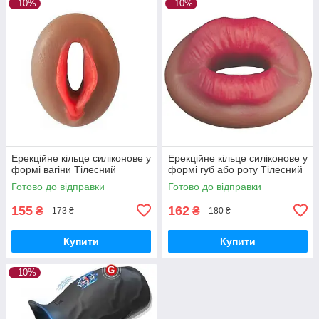
–10%
–10%
Ерекційне кільце силіконове у
Ерекційне кільце силіконове у
формі вагіни Тілесний
формі губ або роту Тілесний
Готово до відправки
Готово до відправки
155
162
₴
₴
173 ₴
180 ₴
Купити
Купити
–10%