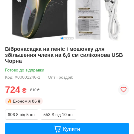
Вібронасадка на пеніс і мошонку для
збільшення члена на 6,6 см силіконова USB
Чорна
Готово до відправки
Код: X00001246-1
Опт і роздріб
724
₴
810 ₴
Економія
86 ₴
606 ₴
від 5 шт.
553 ₴
від 10 шт.
Купити