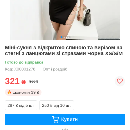
Міні-сукня з відкритою спиною та вирізом на
стегні з ланцюгами зі стразами Чорна XS/S/M
Готово до відправки
Код: X00001278
Опт і роздріб
321
₴
360 ₴
Економія
39 ₴
287 ₴
від 5 шт.
250 ₴
від 10 шт.
Купити
або