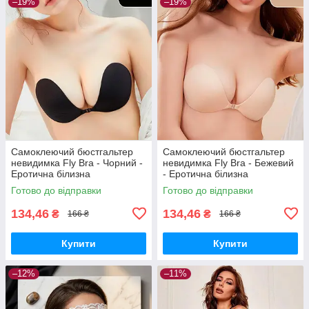
–19%
–19%
Самоклеючий бюстгальтер
Самоклеючий бюстгальтер
невидимка Fly Bra - Чорний -
невидимка Fly Bra - Бежевий
Еротична білизна
- Еротична білизна
Готово до відправки
Готово до відправки
134,46
134,46
₴
₴
166 ₴
166 ₴
Купити
Купити
–12%
–11%