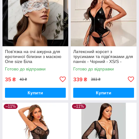
Пов'язка на очі ажурна для
Латексний корсет з
еротичної білизни з маскою
трусиками та підв'язками для
One size Біла
панчіх - Чорний - XS/S -
Еротична білизна
Готово до відправки
Готово до відправки
35
339
₴
₴
40 ₴
383 ₴
Купити
Купити
–11%
–11%