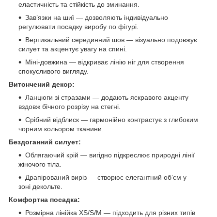
еластичність та стійкість до зминання.
Зав’язки на шиї — дозволяють індивідуально
регулювати посадку виробу по фігурі.
Вертикальний серединний шов — візуально подовжує
силует та акцентує увагу на спині.
Міні-довжина — відкриває лінію ніг для створення
спокусливого вигляду.
Витончений декор:
Ланцюги зі стразами — додають яскравого акценту
вздовж бічного розрізу на стегні.
Срібний відблиск — гармонійно контрастує з глибоким
чорним кольором тканини.
Бездоганний силует:
Облягаючий крій — вигідно підкреслює природні лінії
жіночого тіла.
Драпірований виріз — створює елегантний об’єм у
зоні декольте.
Комфортна посадка:
Розмірна лінійка XS/S/M — підходить для різних типів