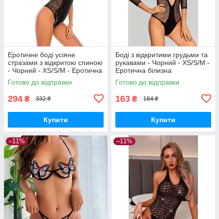
Еротичне боді усіяне
Боді з відкритими грудьми та
стразами з відкритою спиною
рукавами - Чорний - XS/S/M -
- Чорний - XS/S/M - Еротична
Еротична білизна
білизна
Готово до відправки
Готово до відправки
294
163
₴
₴
332 ₴
184 ₴
Купити
Купити
–11%
–11%