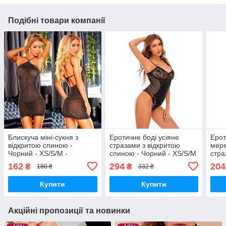
Подібні товари компанії
Блискуча міні-сукня з
Еротичне боді усіяне
Ерот
відкритою спиною -
стразами з відкритою
мере
Чорний - XS/S/M -
спиною - Чорний - XS/S/M
стра
Еротична білизна
- Еротична білизна
162
294
204
₴
₴
180 ₴
332 ₴
Купити
Купити
Акційні пропозиції та новинки