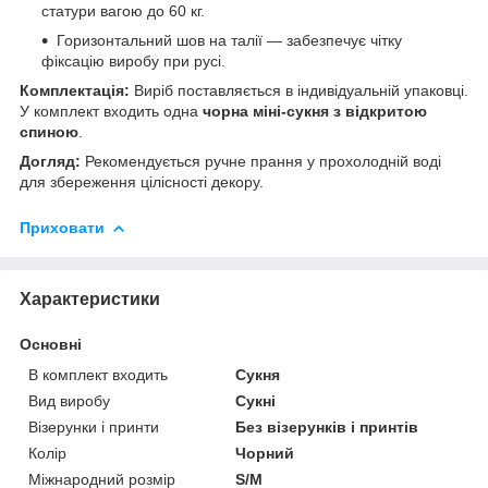
статури вагою до 60 кг.
Горизонтальний шов на талії — забезпечує чітку
фіксацію виробу при русі.
Комплектація:
Виріб поставляється в індивідуальній упаковці.
У комплект входить одна
чорна міні-сукня з відкритою
спиною
.
Догляд:
Рекомендується ручне прання у прохолодній воді
для збереження цілісності декору.
Приховати
Характеристики
Основні
В комплект входить
Сукня
Вид виробу
Сукні
Візерунки і принти
Без візерунків і принтів
Колір
Чорний
Міжнародний розмір
S/M