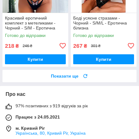
Красивий еротичний
Боді усяєне стразами -
комплект з метеликами -
Чорний - S/M/L - Еротична
Чорний - S/M - Еротична
білизна
білизна
Готово до відправки
Готово до відправки
218
267
₴
₴
246 ₴
301 ₴
Купити
Купити
Показати ще
Про нас
97% позитивних з 919 відгуків за рік
Працює з 24.05.2021
м. Кривий Ріг
Українська, 80, Кривий Ріг, Україна