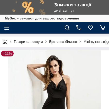
MySex – сексшоп для вашого задоволення
Товари та послуги
Еротична білизна
Міні-сукня з ві
–11%