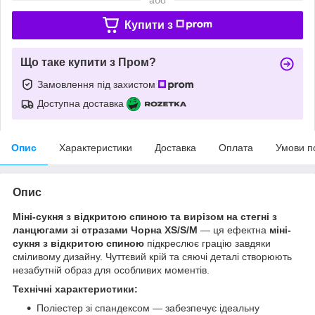
Купити з
Що таке купити з Пром?
Замовлення під захистом
Доступна доставка
Опис
Характеристики
Доставка
Оплата
Умови п
Опис
Міні-сукня з відкритою спиною та вирізом на стегні з
ланцюгами зі стразами Чорна XS/S/M
— ця ефектна
міні-
сукня з відкритою спиною
підкреслює грацію завдяки
сміливому дизайну. Чуттєвий крій та сяючі деталі створюють
незабутній образ для особливих моментів.
Технічні характеристики:
Поліестер зі спандексом — забезпечує ідеальну